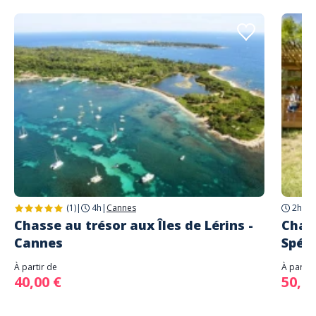
(1)
|
4h
|
Cannes
2h
|
Sa
Chasse au trésor aux Îles de Lérins -
Chal
Cannes
Spéc
À partir de
À partir
40,00 €
50,00