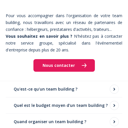
Pour vous accompagner dans l'organisation de votre team
building, nous travaillons avec un réseau de partenaires de
confiance : hébergeurs, prestataires d'activités, traiteurs...
Vous souhaitez en savoir plus ?
N'hésitez pas à contacter
notre service groupe, spécialisé dans l'événementiel
d'entreprise depuis plus de 20 ans.
Nous contacter
Qu'est-ce qu'un team building ?
Un team building est un événement organisé par une
Quel est le budget moyen d'un team building ?
entreprise dans le but de renforcer la cohésion d'équipe,
d'améliorer la communication et de favoriser un meilleur
Le budget d'un team building varie en fonction de
climat de travail. Il se traduit par des activités ludiques et
Quand organiser un team building ?
nombreux paramètres : le nombre de participants, le
collaboratives, souvent en dehors du cadre
type d'activités, le lieu, la durée de l'événement, etc. Il