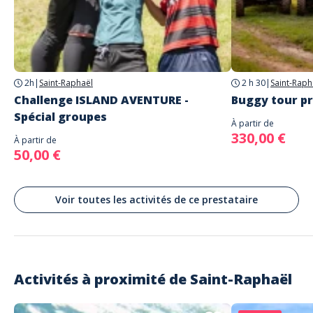
BEACH CLUB AGAY
Beach Club Agay - Estérel Aventures, Boulevard de la Plage, Saint-
Raphaël, France
Parking
centre commercial de la Bastide d'Agay
Ce concept est réalisable à Agay , à notre Beach club, au bord de la
2h
|
Saint-Raphaël
2 h 30
|
Saint-Raph
plage
Challenge ISLAND AVENTURE -
Buggy tour pr
Spécial groupes
À partir de
330,00 €
À partir de
50,00 €
Voir toutes les activités de ce prestataire
Activités à proximité de
Saint-Raphaël