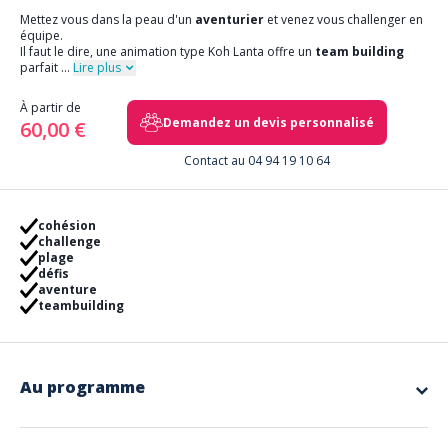
Mettez vous dans la peau d'un
aventurier
et venez vous challenger en
équipe.
Il faut le dire, une animation type Koh Lanta offre un
team building
parfait
...
Lire plus
À partir de
Demandez un devis personnalisé
60,00 €
Contact au 04 94 19 10 64
cohésion
challenge
plage
défis
aventure
teambuilding
Au programme
Accueil du groupe sur notre campement (votre lieu de
séminaire, une plage, l'une de nos bases, un parc, etc...)