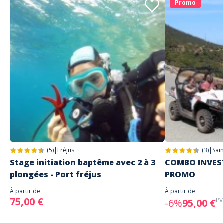
Promo
(5)
|
Fréjus
(3)
|
Sai
Stage initiation baptême avec 2 à 3
COMBO INVEST
plongées - Port fréjus
PROMO
À partir de
À partir de
75,00 €
PV
-6%
95,00 €