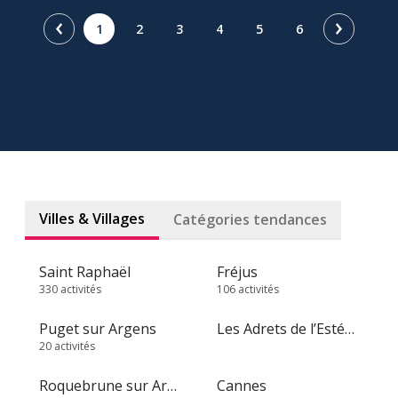
1
2
3
4
5
6
Villes & Villages
Catégories tendances
Saint Raphaël
Fréjus
330 activités
106 activités
Puget sur Argens
Les Adrets de l’Estérel
20 activités
Roquebrune sur Argens
Cannes