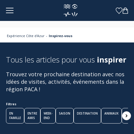
Panneau de gestion des cookies
Expérience Côte d'Azur
Inspirez-vous
Tous les articles pour vous
inspirer
Trouvez votre prochaine destination avec nos
idées de visites, activités, événements dans la
région PACA !
Festival Azura à Fréjus : que
faire pendant 3 jours pour voir
Filtres
JUL, Gims et Theodora ?
EN
ENTRE
WEEK-
SAISON
DESTINATION
ANIMAUX
EN
FAMILLE
AMIS
END
COUP