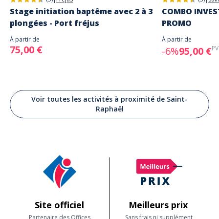
Stage initiation baptême avec 2 à 3
COMBO INVEST
plongées - Port fréjus
PROMO
À partir de
À partir de
75,00 €
PV
-6%
95,00 €
Voir toutes les activités à proximité de Saint-
Raphaël
Site officiel
Meilleurs prix
Partenaire des Offices
Sans frais ni supplément