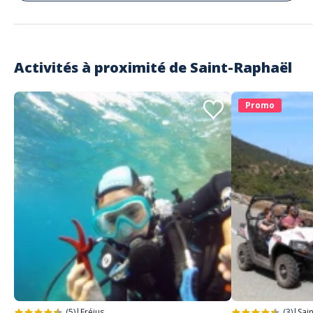
Activités à proximité de
Saint-Raphaël
Promo
(5)
|
Fréjus
(3)
|
Sai