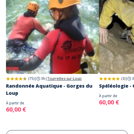
(75)
|
3h
|
Tourrettes-sur-Loup
(3)
|
3
Randonnée Aquatique - Gorges du
Spéléologie - 
Loup
À partir de
60,00 €
À partir de
60,00 €