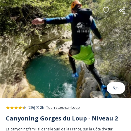
Panneau de gestion des cookies
6
(29)
|
2h
|
Tourrettes-sur-Loup
Canyoning Gorges du Loup - Niveau 2
Le canyoning familial dans le Sud de la France, sur la Côte d'Azur