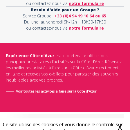
ou contactez-nous via
notre formulaire
Besoin d'aide pour un Groupe ?
Service Groupe :
+33 (0)4 94 19 10 64 ou 65
Du lundi au vendredi 9h-12h | 13h30-17h30
ou contactez-nous via
notre formulaire
Expérience Côte d'Azur
est le partenaire officiel des
principaux prestataires d'activités sur la Côte d'Azur. Réservez
les meilleures activités à faire sur la Côte d'Azur directement
en ligne et recevez vos e-billets pour partager des souvenirs
inoubliables avec vos proches.
Voir toutes les activités à faire sur la Côte d'Azur
Ce site utilise des cookies et vous donne le contrôle sur
X
M