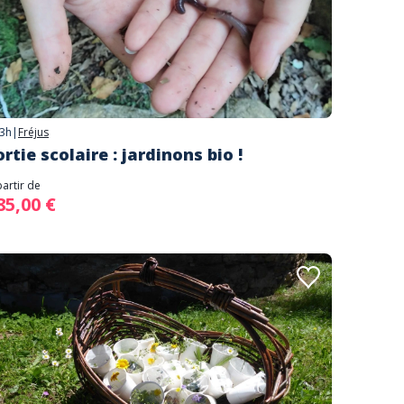
3h
|
Fréjus
ortie scolaire : jardinons bio !
partir de
85,00 €