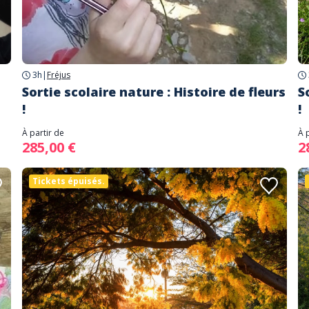
3h
|
Fréjus
Sortie scolaire nature : Histoire de fleurs
S
!
!
À partir de
À 
285,00 €
2
Tickets épuisés.