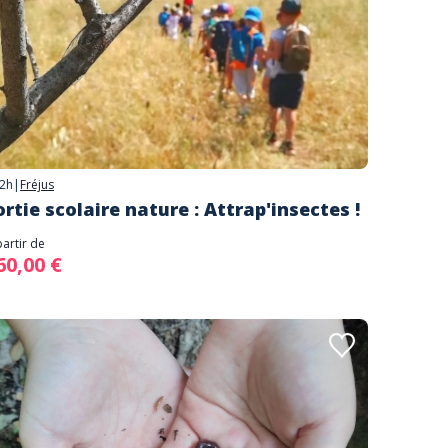
2h
|
Fréjus
ortie scolaire nature : Attrap'insectes !
partir de
60,00 €