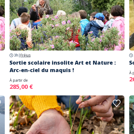
3h
|
Fréjus
Sortie scolaire insolite Art et Nature :
S
Arc-en-ciel du maquis !
À 
2
À partir de
285,00 €