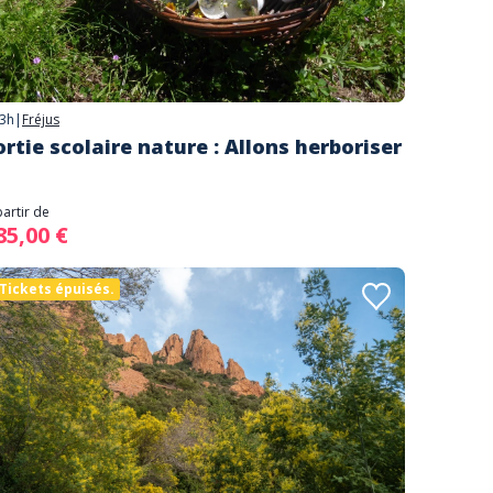
3h
|
Fréjus
ortie scolaire nature : Allons herboriser
partir de
85,00 €
Tickets épuisés.