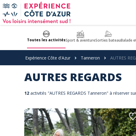
Panneau de gestion des cookies
Toutes les activités
Sport & aventure
Sorties bateau
Balade e
Expérience Côte d'Azur
Tanneron
AUTRES RE
AUTRES REGARDS
12
activités "AUTRES REGARDS Tanneron" à réserver sur