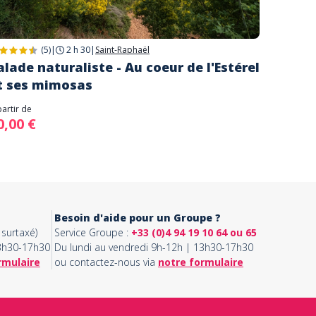
(5)
|
2 h 30
|
Saint-Raphaël
alade naturaliste - Au coeur de l'Estérel
t ses mimosas
partir de
0,00 €
Besoin d'aide pour un Groupe ?
surtaxé)
Service Groupe :
+33 (0)4 94 19 10 64 ou 65
13h30-17h30
Du lundi au vendredi 9h-12h | 13h30-17h30
rmulaire
ou contactez-nous via
notre formulaire