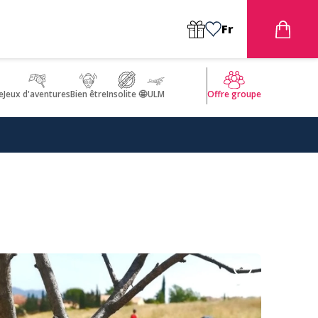
Fr
e
Jeux d'aventures
Bien être
Insolite 🤩
ULM
Offre groupe