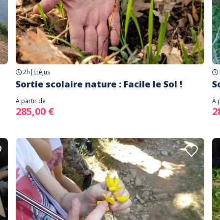
2h
|
Fréjus
Sortie scolaire nature : Facile le Sol !
S
À partir de
À 
285,00 €
2