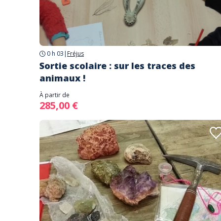
0 h 03
|
Fréjus
Sortie scolaire : sur les traces des
animaux !
À partir de
285,00 €