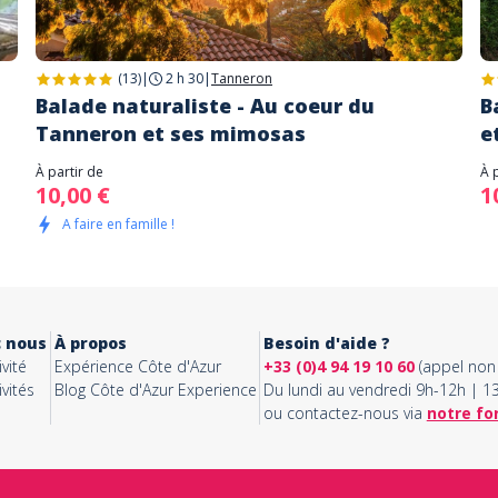
(13)
|
2 h 30
|
Tanneron
Balade naturaliste - Au coeur du
B
Tanneron et ses mimosas
e
À partir de
À 
10,00 €
1
A faire en famille !
c nous
À propos
Besoin d'aide ?
vité
Expérience Côte d'Azur
+33 (0)4 94 19 10 60
(appel non 
vités
Blog Côte d'Azur Experience
Du lundi au vendredi 9h-12h | 
ou contactez-nous via
notre fo