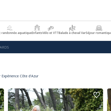
t randonnée aquatique
Enfants
Vélo et VTT
Balade à cheval Var
Séjour romantiqu
GARDS
 Expérience Côte d'Azur