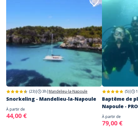
(23)
|
3h
|
Mandelieu-la-Napoule
(5)
|
1
Snorkeling - Mandelieu-la-Napoule
Baptême de pl
Napoule - PR
À partir de
44,00 €
À partir de
79,00 €