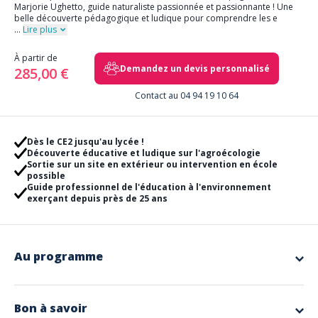
Marjorie Ughetto, guide naturaliste passionnée et passionnante ! Une
belle découverte pédagogique et ludique pour comprendre les e
...
Lire plus
À partir de
Demandez un devis personnalisé
285,00 €
Contact au 04 94 19 10 64
Dès le CE2 jusqu'au lycée !
Découverte éducative et ludique sur l'agroécologie
Sortie sur un site en extérieur ou intervention en école
possible
Guide professionnel de l'éducation à l'environnement
exerçant depuis près de 25 ans
Au programme
C'est une découverte autour des enjeux des pratiques
agricoles à laquelle Marjorie vous convie sur un site naturel
déterminé à l'avance ou bien au sein de votre établissement.
.
Bon à savoir
L'objectif est de
comprendre l'agriculture avec les vivants
au