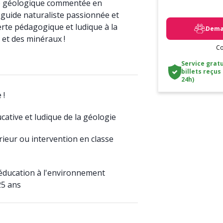
re géologique commentée en
guide naturaliste passionnée et
rte pédagogique et ludique à la
Deman
et des minéraux !
Co
Service gratu
billets reçus
24h)
 !
cative et ludique de la géologie
érieur ou intervention en classe
'éducation à l'environnement
25 ans