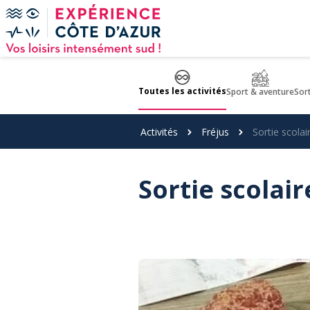
Panneau de gestion des cookies
Toutes les activités
Sport & aventure
Sor
Activités
Fréjus
Sortie scolai
Sortie scolair