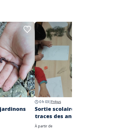
0 h 03
|
Fréjus
3h
|
Fré
 jardinons
Sortie scolaire : sur les
Sortie
traces des animaux !
Histoi
À partir de
À partir d