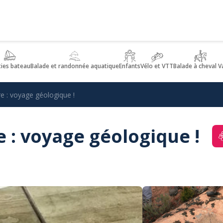
ties bateau
Balade et randonnée aquatique
Enfants
Vélo et VTT
Balade à cheval V
re : voyage géologique !
e : voyage géologique !