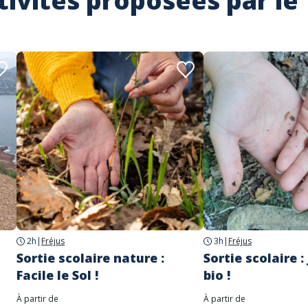
tivités proposées par le
2h
|
Fréjus
3h
|
Fréjus
Sortie scolaire nature :
Sortie scolaire :
Facile le Sol !
bio !
À partir de
À partir de