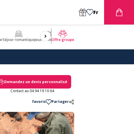
Fr
ar
Séjour romantique
Jeux d'aventures
Bien être
Insolite 🤩
ULM
Offre groupe
Demandez un devis personnalisé
Contact au 04 94 19 10 64
favoris
Partager