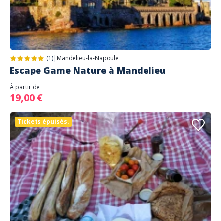
(1)
|
Mandelieu-la-Napoule
Escape Game Nature à Mandelieu
À partir de
19,00 €
Tickets épuisés.