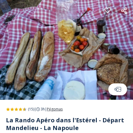
Panneau de gestion des cookies
6
(15)
|
3h
|
Pégomas
La Rando Apéro dans l'Estérel - Départ
Mandelieu - La Napoule