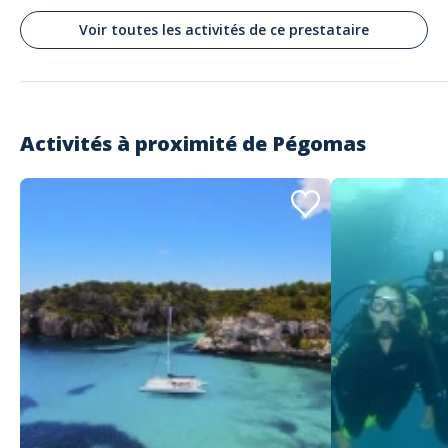
Cristel
Rando-Apéro avec sunset !
Voir toutes les activités de ce prestataire
Commenté le 08/08/2021
Une découverte de l’Estérel par une experte des lieux qui prépare avec
plaisir sa nappe à carreaux avec la convivialité d’un partage de mets
locaux! N'hésitez pas …
Activités à proximité de
Pégomas
Lire les avis clients