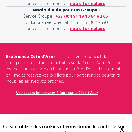
ou contactez-nous via
notre formulaire
Besoin d'aide pour un Groupe ?
Service Groupe :
+33 (0)4 94 19 10 64 ou 65
Du lundi au vendredi 9h-12h | 13h30-17h30
ou contactez-nous via
notre formulaire
Expérience Côte d'Azur
est le partenaire officiel des
principaux prestataires d'activités sur la Côte d'Azur. Réservez
les meilleures activités à faire sur la Côte d'Azur directement
en ligne et recevez vos e-billets pour partager des souvenirs
inoubliables avec vos proches.
Voir toutes les activités à faire sur la Côte d'Azur
Ce site utilise des cookies et vous donne le contrôle sur
X
M