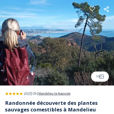
Panneau de gestion des cookies
10
(2)
|
2h
|
Mandelieu-la-Napoule
Randonnée découverte des plantes
sauvages comestibles à Mandelieu