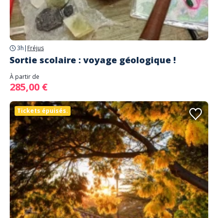
3h
|
Fréjus
Sortie scolaire : voyage géologique !
À partir de
285,00 €
Tickets épuisés.