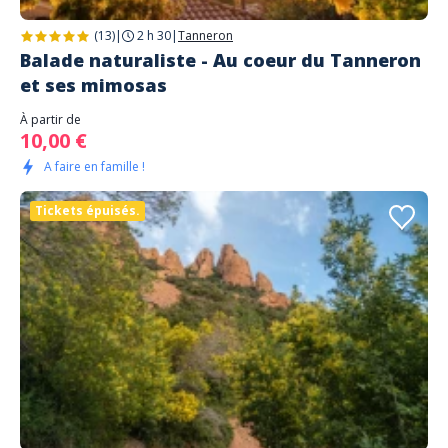
(13)
|
2 h 30
|
Tanneron
Balade naturaliste - Au coeur du Tanneron
et ses mimosas
À partir de
10,00 €
A faire en famille !
Tickets épuisés.