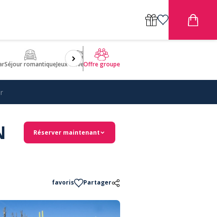
ar
Séjour romantique
Jeux d'aventures
Bien être
Insolite 🤩
ULM
Offre groupe
r
N
Réserver maintenant
favoris
Partager