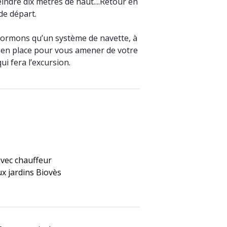
indre dix mètres de haut....Retour en
 de départ.
formons qu’un système de navette, à
is en place pour vous amener de votre
ui fera l’excursion.
avec chauffeur
ux jardins Biovès