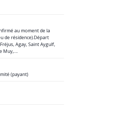
onfirmé au moment de la
ieu de résidence).Départ
Fréjus, Agay, Saint Aygulf,
e Muy,….
mité (payant)