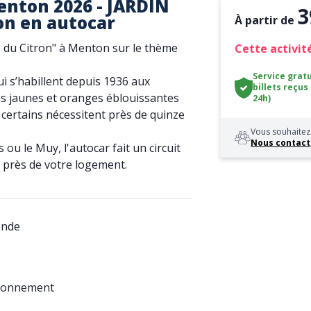
enton 2026 - JARDIN
3
on en autocar
À partir de
e du Citron" à Menton sur le thème
Cette activité
Service gratu
ui s’habillent depuis 1936 aux
billets reçus
tes jaunes et oranges éblouissantes
24h)
 certains nécessitent près de quinze
Vous souhaitez 
Nous contact
 ou le Muy, l'autocar fait un circuit
 près de votre logement.
onde
tionnement