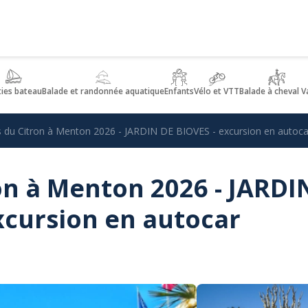
ties bateau
Balade et randonnée aquatique
Enfants
Vélo et VTT
Balade à cheval V
s du Citron à Menton 2026 - JARDIN DE BIOVES - excursion en autoca
on à Menton 2026 - JARDI
xcursion en autocar