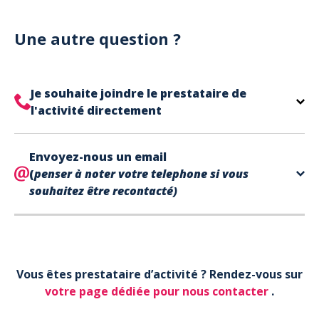
Notre site est un site e-commerce acceptant
votre billet.
uniquement les paiements en carte bancaire.
Cependant, nous avons l'office de tourisme de Fréjus
Une autre question ?
et de Saint Raphaël qui acceptent les chèques
vacances, uniquement sur place (pas par courrier).
A noter que la réservation est prise en compte
Je souhaite joindre le prestataire de
uniquement une fois le paiement effectué.
l'activité directement
Le contact de votre prestataire d’activité se
Envoyez-nous un email
trouve directement sur votre billet,
en bas de page
(
penser à noter votre telephone si vous
dans la partie contact.
souhaitez être recontacté)
Votre téléphone*
Vous êtes prestataire d’activité ? Rendez-vous sur
Votre email*
votre page dédiée pour nous contacter
.