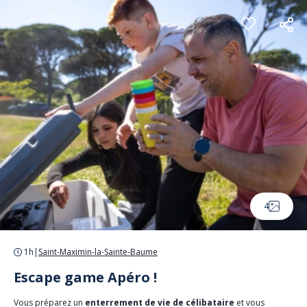
Panneau de gestion des cookies
4
1h
|
Saint-Maximin-la-Sainte-Baume
Escape game Apéro !
Vous préparez un
enterrement de vie de célibataire
et vous