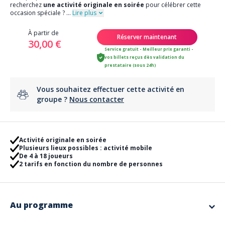
recherchez
une activité
originale en soirée
pour célébrer cette
occasion spéciale ?
...
Lire plus
À partir de
Réserver maintenant
30,00 €
Service gratuit - Meilleur prix garanti -
vos billets reçus dès validation du
prestataire (sous 24h)
Vous souhaitez effectuer cette activité en
groupe ?
Nous contacter
Activité originale en soirée
Plusieurs lieux possibles : activité mobile
De 4 à 18 joueurs
2 tarifs en fonction du nombre de personnes
Au programme
L’idée est simple : une glacière avec à l’intérieur tout ce dont vous avez