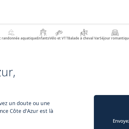
t randonnée aquatique
Enfants
Vélo et VTT
Balade à cheval Var
Séjour romantiqu
ur,
avez un doute ou une
nce Côte d'Azur est là
Envoyez