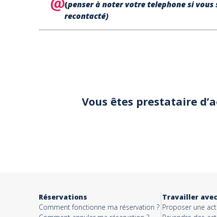
(
penser à noter votre telephone si vous 
recontacté)
Votre
téléphone*
Votre email*
Vous êtes prestataire d’
Objet*
Activité*
Réservations
Travailler ave
Comment fonctionne ma réservation ?
Proposer une acti
Message*