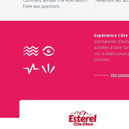
Comment annuler ma réservation ?
Revendre des acti
Foire aux questions
Expérience Côte
prestataires d'acti
activités à faire s
vos e-billets pour
proches.
Voir toutes 
Ce site est protégé par reCAPTCHA et Google
Politique de Conf
d’utilisation de Google
s’appliquent.
Envoyer