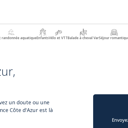
t randonnée aquatique
Enfants
Vélo et VTT
Balade à cheval Var
Séjour romantiqu
ur,
avez un doute ou une
nce Côte d'Azur est là
Envoyez