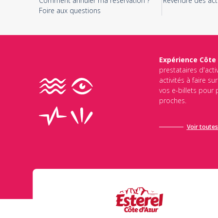
Comment annuler ma réservation ?
Revendre des acti
Foire aux questions
Expérience Côte
prestataires d'acti
activités à faire s
vos e-billets pour
proches.
Voir toutes 
Ce site est protégé par reCAPTCHA et Google
Politique de Conf
d’utilisation de Google
s’appliquent.
Envoyer