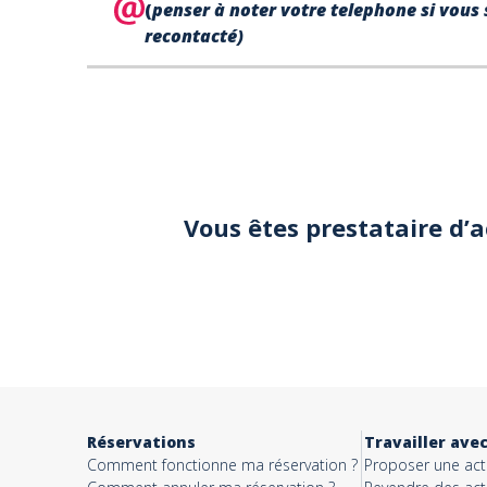
(
penser à noter votre telephone si vous 
recontacté)
Votre
téléphone*
Votre email*
Vous êtes prestataire d’
Objet*
Activité*
Réservations
Travailler ave
Comment fonctionne ma réservation ?
Proposer une acti
Message*