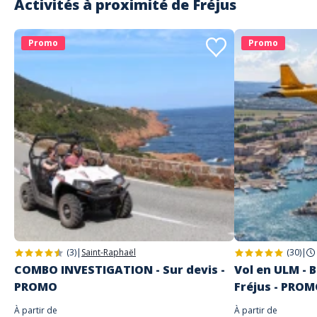
Activités à proximité de
Fréjus
accueil, j'ai passé un super moment à vos côtés et merci de m'avoir fait
découvrir le monde sous marin ????
Promo
Promo
Lire les avis clients
(3)
|
Saint-Raphaël
(30)
|
COMBO INVESTIGATION - Sur devis -
Vol en ULM - B
PROMO
Fréjus - PRO
À partir de
À partir de