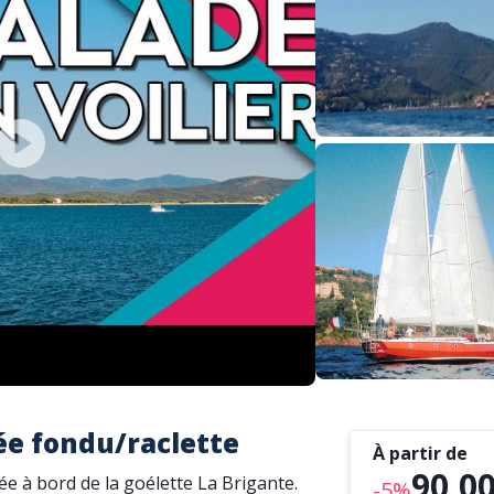
née fondu/raclette
À partir de
90,00
e à bord de la goélette La Brigante.
-5%