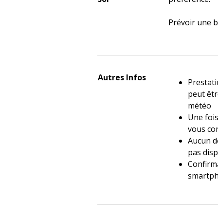
Prévoir une b
Autres Infos
Prestat
peut êtr
météo
Une fois
vous con
Aucun dé
pas dis
Confirma
smartph