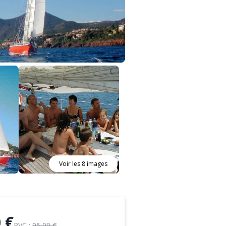
Voir les 8 images
 €
PVC :
95,00 €