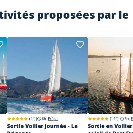
tivités proposées par le
(44)
|
8h
|
Fréjus
(144)
|
3h
|
F
Sortie Voilier journée - La
Sortie en Voilie