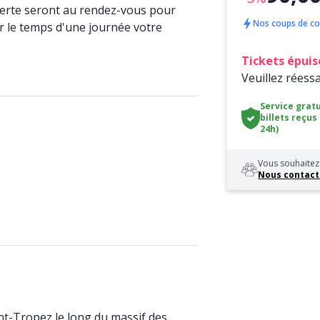
uverte seront au rendez-vous pour
Nos coups de c
ier le temps d'une journée votre
Tickets épuis
Veuillez réess
Service gratu
billets reçus
24h)
Vous souhaitez 
Nous contact
int-Tropez le long du massif des