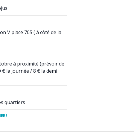
éjus
n V place 705 ( à côté de la
ctobre à proximité (prévoir de
€ la journée / 8 € la demi
es quartiers
IERE