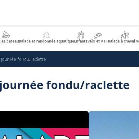
ties bateau
Balade et randonnée aquatique
Enfants
Vélo et VTT
Balade à cheval V
r journée fondu/raclette
r journée fondu/raclette