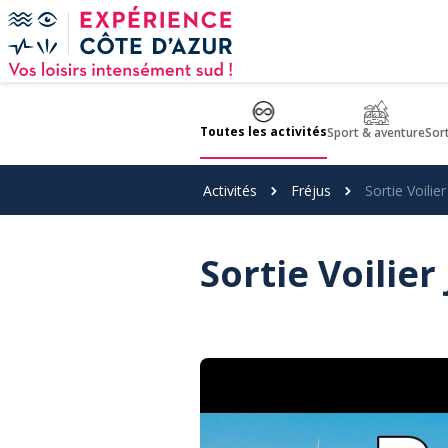
Panneau de gestion des cookies
Toutes les activités
Sport & aventure
Sor
Activités
Fréjus
Sortie Voilie
Sortie Voilie