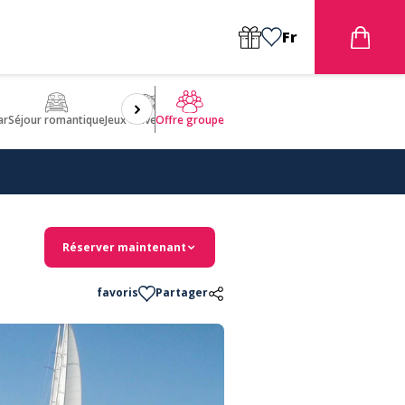
Fr
ar
Séjour romantique
Jeux d'aventures
Bien être
Insolite 🤩
ULM
Offre groupe
Réserver maintenant
favoris
Partager