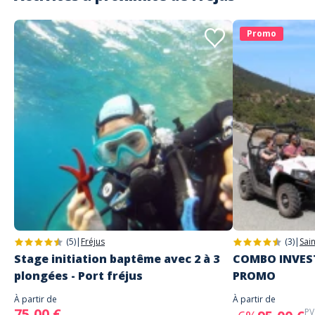
Promo
(5)
|
Fréjus
(3)
|
Sai
Stage initiation baptême avec 2 à 3
COMBO INVEST
plongées - Port fréjus
PROMO
À partir de
À partir de
75,00 €
PV