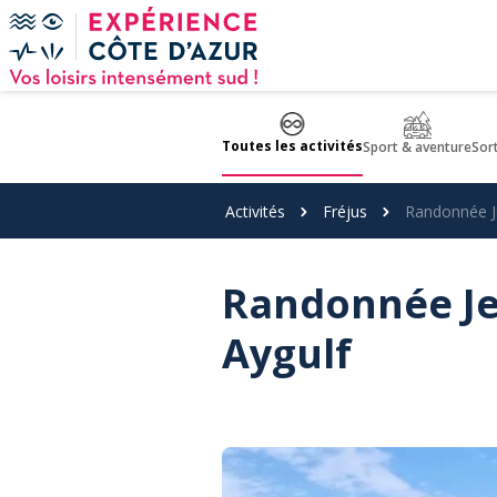
Panneau de gestion des cookies
Toutes les activités
Sport & aventure
Sor
Activités
Fréjus
Randonnée Je
Randonnée Jet
Aygulf