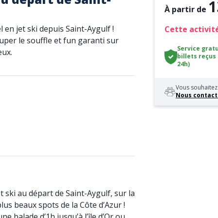
1
À partir de
l en jet ski depuis Saint-Aygulf !
Cette activité
per le souffle et fun garanti sur
Service gratu
eux.
billets reçus
24h)
Vous souhaitez 
Nous contact
ski au départ de Saint-Aygulf, sur la
lus beaux spots de la Côte d’Azur !
ne balade d’1h jusqu’à l’île d’Or ou