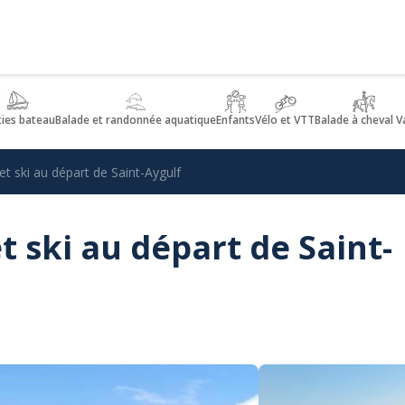
ties bateau
Balade et randonnée aquatique
Enfants
Vélo et VTT
Balade à cheval V
t ski au départ de Saint-Aygulf
 ski au départ de Saint-