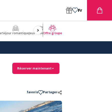
Fr
ar
Séjour romantique
Jeux d'aventures
Bien être
Insolite 🤩
ULM
Offre groupe
Réserver maintenant
favoris
Partager