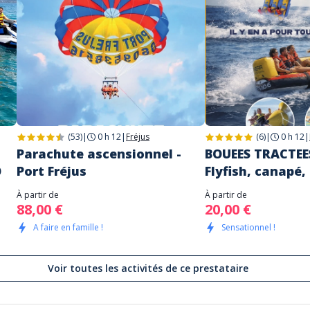
(53)
|
0 h 12
|
Fréjus
(6)
|
0 h 12
|
Parachute ascensionnel -
BOUEES TRACTEES
O
Port Fréjus
Flyfish, canapé,
À partir de
À partir de
88,00 €
20,00 €
A faire en famille !
Sensationnel !
Voir toutes les activités de ce prestataire