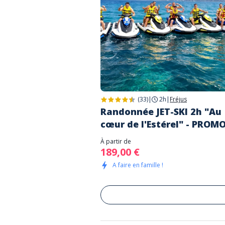
(33)
|
2h
|
Fréjus
Randonnée JET-SKI 2h "Au
cœur de l'Estérel" - PROM
À partir de
189,00 €
A faire en famille !