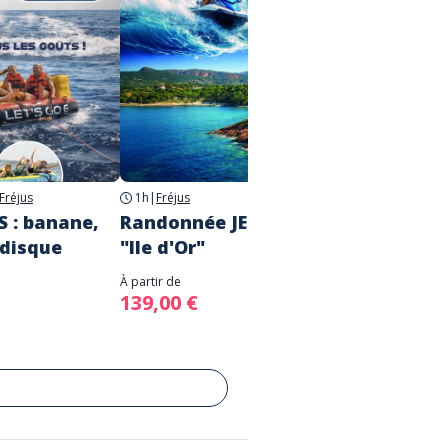
Fréjus
1h
|
Fréjus
1 h 30
|
 : banane,
Randonnée JET-SKI 1 Heure
Rando
 disque
"Ile d'Or"
Evasi
À partir de
À partir d
139,00 €
159,0