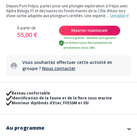
Depuis Port-Fréjus, partez pour une plongée exploration à Fréjus avec
Alpha Beluga ITI et découvrez les fonds marins de la Côte d’Azur lors
d’une sortie adaptée aux plongeurs certifiés. Une expérie
...
Lire plus
À partir de
Réserver maintenant
55,00 €
Service gratuit - Meilleur prix garanti -
vos billets reçus dès validation du
prestataire (sous 24h)
Vous souhaitez effectuer cette activité en
groupe ?
Nous contacter
Bateau confortable
Identification de la faune et de la flore sous marine
Moniteur diplômés d'Etat, FFESSM et SSI
Au programme
Nous vous accueillons sur un
bateau rigide de 15m
, sur lequel vous