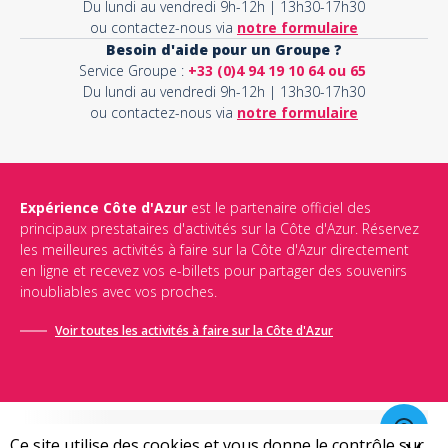
Du lundi au vendredi 9h-12h | 13h30-17h30
ou contactez-nous via
notre formulaire
Besoin d'aide pour un Groupe ?
Service Groupe :
+33 (0)4 94 19 10 64 ou 65
Du lundi au vendredi 9h-12h | 13h30-17h30
ou contactez-nous via
notre formulaire
Expérience Côte d'Azur
est le partenaire officiel des
principaux prestataires d'activités sur la Côte d'Azur. Réservez
les meilleures activités à faire sur la Côte d'Azur directement
en ligne et recevez vos e-billets pour partager des souvenirs
inoubliables avec vos proches.
Voir toutes les activités à faire sur la Côte d'Azur
Ce site utilise des cookies et vous donne le contrôle sur