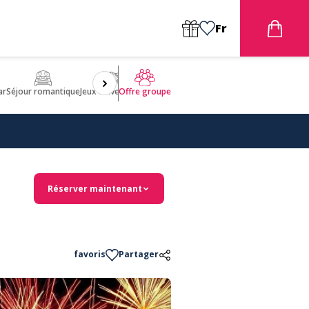
Fr
ar
Séjour romantique
Jeux d'aventures
Bien être
Insolite 🤩
ULM
Offre groupe
Réserver maintenant
favoris
Partager