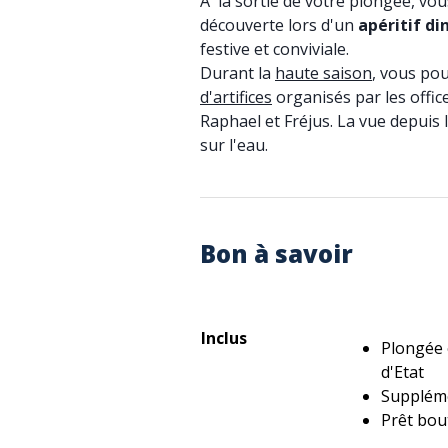
A la sortie de votre plongée, vo
découverte lors d'un
apéritif di
festive et conviviale.
Durant la
haute saison
, vous po
d'artifices
organisés par les office
Raphael et Fréjus. La vue depuis 
sur l'eau.
Bon à savoir
Inclus
Plongée 
d'Etat
Suppléme
Prêt bou