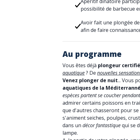
Apéritif dinatoire partici
possibilité de barbecue 
Avoir fait une plongée de
afin de faire connaissanc
Au programme
Vous êtes déjà
plongeur certifi
aquatique
? De
nouvelles sensatio
Venez plonger de nuit
... Vous 
aquatiques de la Méditerrann
espèces partent se coucher pendant 
admirer certains poissons en tr
que d'autres chasseront pour se
s'animent seiches, poulpes, crus
dans un
décor fantastique
qui se d
lampe.