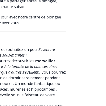
patif à partager après la plongée,
en haute saison
 Jour avec notre centre de plongée
e avec vous
é
et souhaitez un peu
d'aventure
ns sous-marines
?
pourrez découvrir les
merveilles
ée
.
A la tombée de la nuit, certaines
que d'autres s'éveillent
... Vous pourrez
ain de dormir sereinement pendant
 nourrir. Un monde fantastique où
tacés, murènes et hippocampes...
évoile sous le faisceau de votre