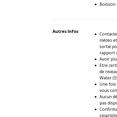
Boisson 
Autres Infos
Contacter
météo et
sortie p
rapport à
Avoir pl
Etre cert
de nive
Water (S
Une fois
vous con
Aucun déb
pas disp
Confirma
smartpho