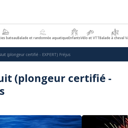
ties bateau
Balade et randonnée aquatique
Enfants
Vélo et VTT
Balade à cheval V
uit (plongeur certifié - EXPERT) Fréjus
it (plongeur certifié -
s