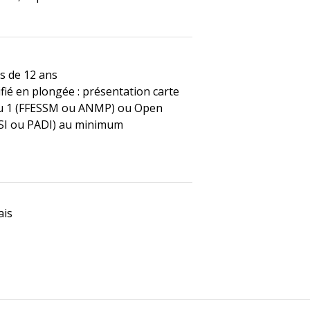
us de 12 ans
ifié en plongée : présentation carte
au 1 (FFESSM ou ANMP) ou Open
SI ou PADI) au minimum
ais