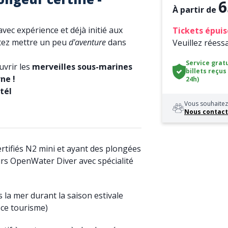
6
À partir de
vec expérience et déjà initié aux
Tickets épuis
itez mettre un peu
d'aventure
dans
Veuillez réess
Service gratu
vrir les
merveilles sous-marines
billets reçus
ne !
24h)
tél
Vous souhaitez 
Nous contact
rtifiés N2 mini et ayant des plongées
rs OpenWater Diver avec spécialité
s la mer durant la saison estivale
ice tourisme)