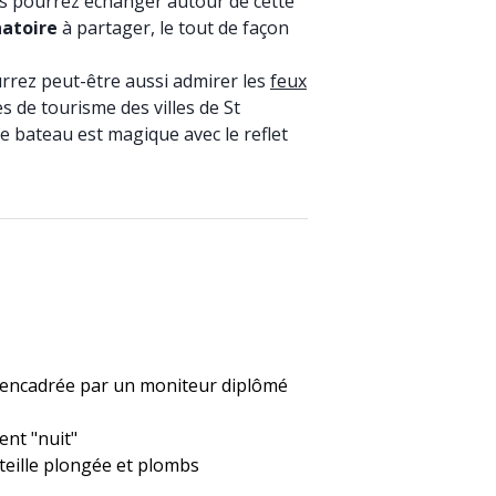
us pourrez échanger autour de cette
natoire
à partager, le tout de façon
urrez peut-être aussi admirer les
feux
s de tourisme des villes de St
le bateau est magique avec le reflet
encadrée par un moniteur diplômé
nt "nuit"
teille plongée et plombs