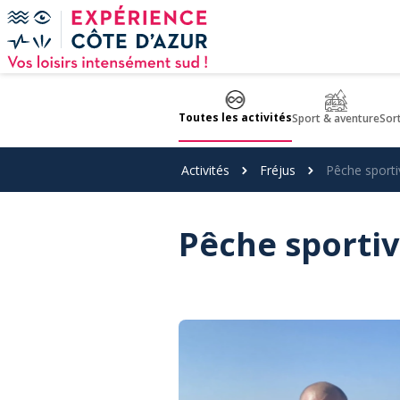
Panneau de gestion des cookies
Toutes les activités
Sport & aventure
Sor
Activités
Fréjus
Pêche sporti
Pêche sporti