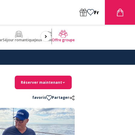
Fr
ar
Séjour romantique
Jeux d'aventures
Bien être
Insolite 🤩
ULM
Offre groupe
Réserver maintenant
favoris
Partager