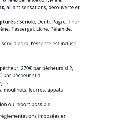
s. Une expérience conviviale,
nt
, alliant sensations, découverte et
pturés :
Sériole, Denti, Pagre, Thon,
ne, Tassergal, Liche, Pélamide,
 servi à bord, l'essence est incluse
.
pêcheur, 270€ par pêcheurs si 2,
€ par pêcheur si 4.
éjus
, moulinets, leurres, appâts
ion ou report possible
s réglementations imposées en