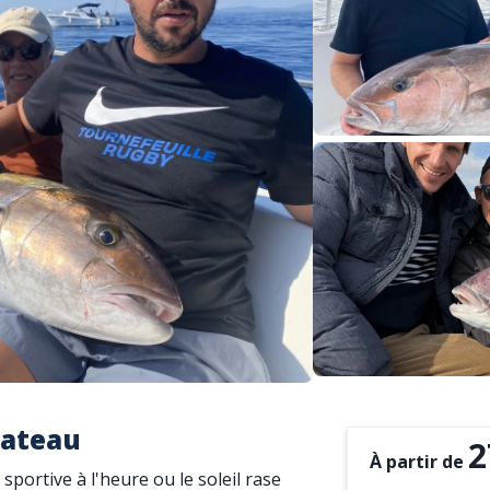
bateau
2
À partir de
portive à l'heure ou le soleil rase