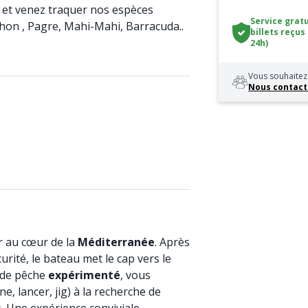
, et venez traquer nos espèces
Service gratu
Thon , Pagre, Mahi-Mahi, Barracuda..
billets reçus
24h)
Vous souhaitez 
Nous contact
r au cœur de la
Méditerranée
. Après
urité, le bateau met le cap vers le
 de pêche
expérimenté
, vous
ne, lancer, jig) à la recherche de