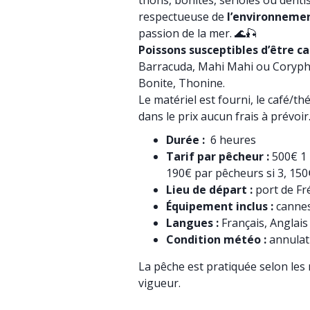
thons, bonites, sérioles ou denti
respectueuse de
l’environneme
passion de la mer. 🌊🎣
Poissons susceptibles d’être ca
Barracuda, Mahi Mahi ou Coryphè
Bonite, Thonine.
Le matériel est fourni, le café/thé
dans le prix aucun frais à prévoir
Durée :
6 heures
Tarif par pêcheur :
500€ 1 
190€ par pêcheurs si 3, 150
Lieu de départ :
port de Fr
Équipement inclus :
cannes
Langues :
Français, Anglais
Condition météo :
annulat
La pêche est pratiquée selon le
vigueur.