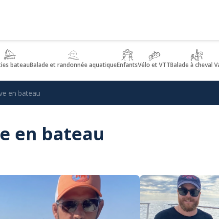
ties bateau
Balade et randonnée aquatique
Enfants
Vélo et VTT
Balade à cheval V
ve en bateau
ve en bateau