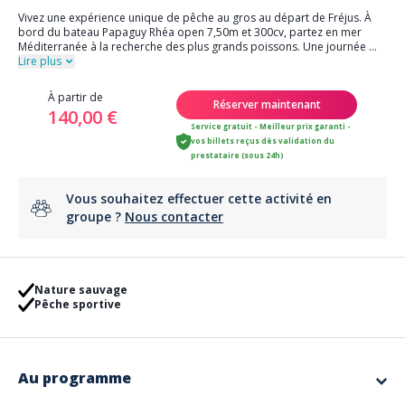
Vivez une expérience unique de pêche au gros au départ de Fréjus. À
bord du bateau Papaguy Rhéa open 7,50m et 300cv, partez en mer
Méditerranée à la recherche des plus grands poissons. Une journée
...
Lire plus
À partir de
Réserver maintenant
140,00 €
Service gratuit - Meilleur prix garanti -
vos billets reçus dès validation du
prestataire (sous 24h)
Vous souhaitez effectuer cette activité en
groupe ?
Nous contacter
Nature sauvage
Pêche sportive
Au programme
Qu’est-ce que la pêche au gros ?