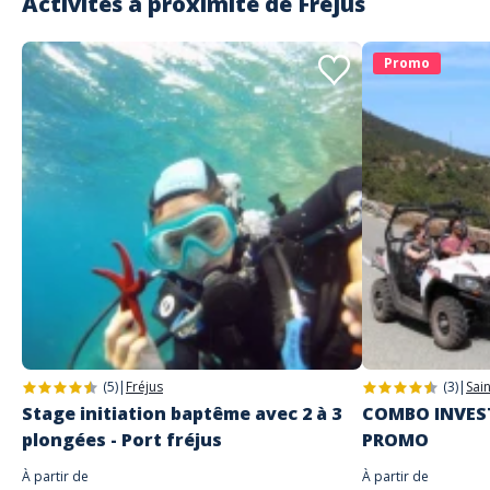
Activités à proximité de
Fréjus
Promo
(5)
|
Fréjus
(3)
|
Sai
Stage initiation baptême avec 2 à 3
COMBO INVEST
plongées - Port fréjus
PROMO
À partir de
À partir de