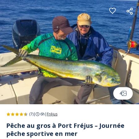
Panneau de gestion des cookies
4
(7)
|
6h
|
Fréjus
Pêche au gros à Port Fréjus – Journée
pêche sportive en mer