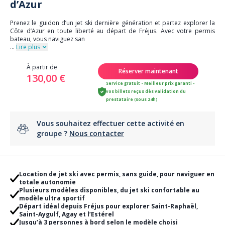
d’Azur
Prenez le guidon d’un jet ski dernière génération et partez explorer la
Côte d’Azur en toute liberté au départ de Fréjus. Avec votre permis
bateau, vous naviguez san
...
Lire plus
À partir de
Réserver maintenant
130,00 €
Service gratuit - Meilleur prix garanti -
vos billets reçus dès validation du
prestataire (sous 24h)
Vous souhaitez effectuer cette activité en
groupe ?
Nous contacter
Location de jet ski avec permis, sans guide, pour naviguer en
totale autonomie
Plusieurs modèles disponibles, du jet ski confortable au
modèle ultra sportif
Départ idéal depuis Fréjus pour explorer Saint-Raphaël,
Saint-Aygulf, Agay et l’Estérel
Jusqu’à 3 personnes à bord selon le modèle choisi