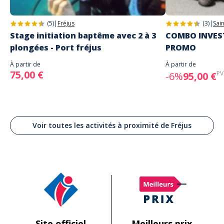
(5)
|
Fréjus
(3)
|
Sai
Stage initiation baptême avec 2 à 3
COMBO INVEST
plongées - Port fréjus
PROMO
À partir de
À partir de
75,00 €
PV
-6%
95,00 €
Voir toutes les activités à proximité de Fréjus
Site officiel
Meilleurs prix