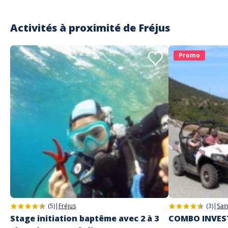
Activités à proximité de
Fréjus
Promo
(5)
|
Fréjus
(3)
|
Sai
Stage initiation baptême avec 2 à 3
COMBO INVEST