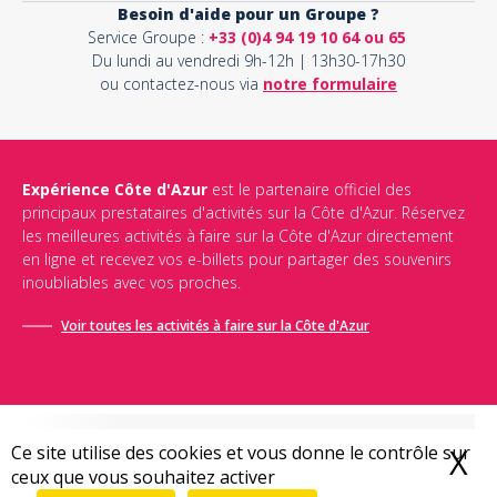
Besoin d'aide pour un Groupe ?
Service Groupe :
+33 (0)4 94 19 10 64 ou 65
Du lundi au vendredi 9h-12h | 13h30-17h30
ou contactez-nous via
notre formulaire
Expérience Côte d'Azur
est le partenaire officiel des
principaux prestataires d'activités sur la Côte d'Azur. Réservez
les meilleures activités à faire sur la Côte d'Azur directement
en ligne et recevez vos e-billets pour partager des souvenirs
inoubliables avec vos proches.
Voir toutes les activités à faire sur la Côte d'Azur
Ce site utilise des cookies et vous donne le contrôle sur
X
M
ceux que vous souhaitez activer
Conditions générales de vente
-
Politique de confidentialité
-