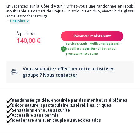
En vacances sur la Côte d’Azur ? Offrez-vous une randonnée en jet-ski
inoubliable au départ de Fréjus ! En solo ou en duo, vivez 1h de glisse
entre les rochers rouge
...
Lire plus
À partir de
Réserver maintenant
140,00 €
Service gratuit - Meilleur prix garanti -
vos billets reçus dès validation du
prestataire (sous 24h)
Vous souhaitez effectuer cette activité en
groupe ?
Nous contacter
Randonnée guidée, encadrée par des moniteurs diplômés
Décor naturel spectaculaire (Estérel, îles, criques)
Sensations en toute sécurité
Accessible sans permis
Idéal entre amis, en couple ou avec des ados