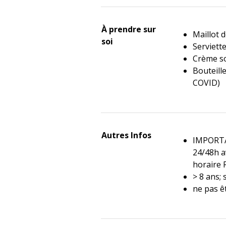
À prendre sur
Maillot 
soi
Serviett
Crème so
Bouteill
COVID)
Autres Infos
IMPORTAN
24/48h a
horaire
> 8 ans;
ne pas ê