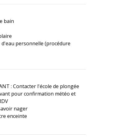
de bain
e
laire
e d'eau personnelle (procédure
T : Contacter l'école de plongée
vant pour confirmation météo et
 RDV
 savoir nager
tre enceinte