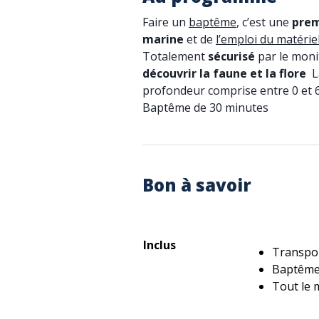
Faire un
baptême
, c’est une
prem
marine
et de
l’emploi du matérie
Totalement
sécurisé
par le moni
découvrir la faune et la flore
La
profondeur comprise entre 0 et 
Baptême de 30 minutes
Bon à savoir
Inclus
Transpor
Baptême
Tout le 