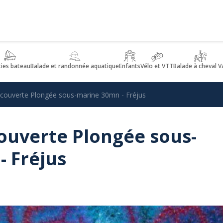
ties bateau
Balade et randonnée aquatique
Enfants
Vélo et VTT
Balade à cheval V
ouverte Plongée sous-marine 30mn - Fréjus
uverte Plongée sous-
 Fréjus