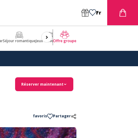
Fr
ar
Séjour romantique
Jeux d'aventures
Bien être
Insolite 🤩
ULM
Offre groupe
Réserver maintenant
favoris
Partager