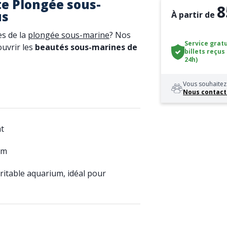
e Plongée sous-
8
us
À partir de
es de la
plongée sous-marine
? Nos
Service gratu
uvrir les
beautés sous-marines de
billets reçus
24h)
Vous souhaitez 
Nous contact
t
5m
éritable aquarium, idéal pour