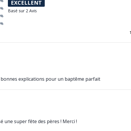
0%
EXCELLENT
0%
Basé sur 2 Avis
0%
0%
ès bonnes explications pour un baptême parfait
sé une super fête des pères ! Merci !