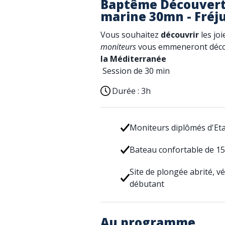
Baptême Découvert
marine 30mn - Fréj
Vous souhaitez
découvrir
les joi
moniteurs
vous emmeneront déco
la Méditerranée
Session de 30 min
Durée :
3h
Moniteurs diplômés d'Eta
Bateau confortable de 1
Site de plongée abrité, v
débutant
Au programme