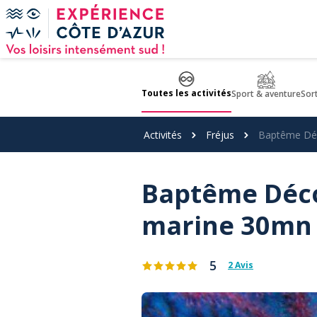
Panneau de gestion des cookies
Toutes les activités
Sport & aventure
Sor
Activités
Fréjus
Baptême Déc
Baptême Déco
marine 30mn -
5
2 Avis