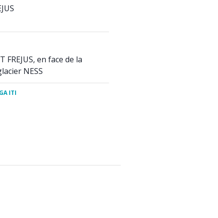
EJUS
T FREJUS, en face de la
lacier NESS
A ITI