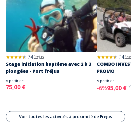
Delphine
Super balade en Segway dans le vieux
Frejus, Daniel est très sympathique et
prend bien le temps d apprendre à
manipuler avant de partir. Ce fut un
excellent moment à la fois Fun et
Enrichissant ! Je recommande vivement.
Commenté le 26/07/2023
(5)
|
Fréjus
(3)
|
Sai
Oui sans hésitation
Stage initiation baptême avec 2 à 3
COMBO INVEST
plongées - Port fréjus
PROMO
À partir de
À partir de
Lire les avis clients
75,00 €
PV
-6%
95,00 €
Voir toutes les activités à proximité de Fréjus