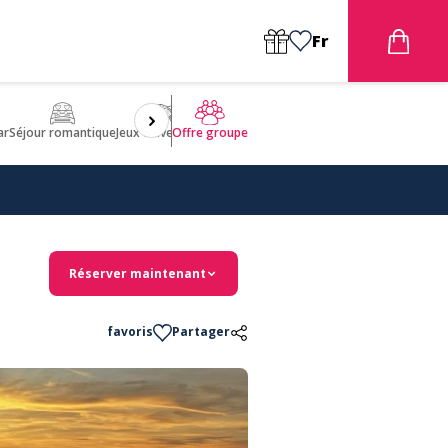
Fr
ar
Séjour romantique
Jeux d'aventures
Bien être
Insolite 🤩
ULM
Offre groupe
Réserver maintenant
favoris
Partager