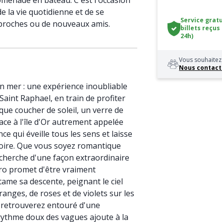
omenade en bateau. C'est l'occasion
e la vie quotidienne et de se
Service gratu
proches ou de nouveaux amis.
billets reçus
24h)
Vous souhaitez 
Nous contact
en mer : une expérience inoubliable
aint Raphael, en train de profiter
que coucher de soleil, un verre de
Face à l'île d'Or autrement appelée
ce qui éveille tous les sens et laisse
moire. Que vous soyez romantique
cherche d'une façon extraordinaire
ro promet d'être vraiment
ntame sa descente, peignant le ciel
anges, de roses et de violets sur les
s retrouverez entouré d'une
 rythme doux des vagues ajoute à la