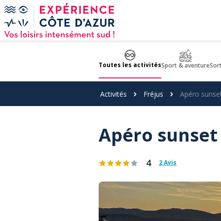
Panneau de gestion des cookies
Toutes les activités
Sport & aventure
Sor
Activités
Fréjus
Apéro sunset
Apéro sunset 
4
2 Avis