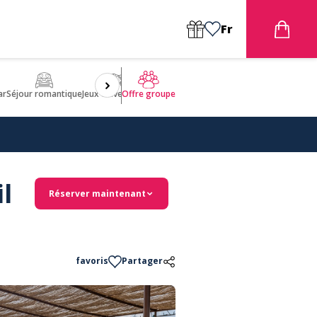
Fr
ar
Séjour romantique
Jeux d'aventures
Bien être
Insolite 🤩
ULM
Offre groupe
l
Réserver maintenant
favoris
Partager