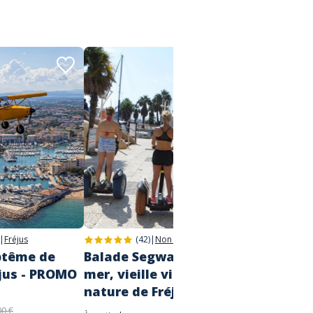
|
Fréjus
(42)
|
Non spécifié
ptême de
Balade Segway - Bord de
Sortie
éjus - PROMO
mer, vieille ville et base
La Br
nature de Fréjus
À partir d
60,00
00 €