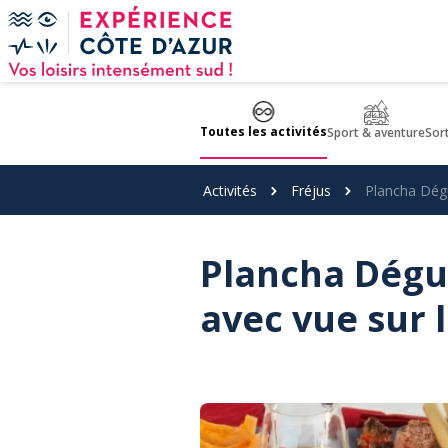
Panneau de gestion des cookies
Toutes les activités
Sport & aventure
Sor
Activités
Fréjus
Plancha Dégu
Plancha Dégus
avec vue sur 