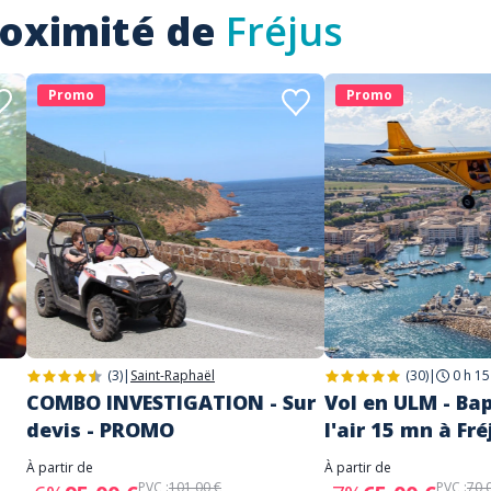
roximité de
Fréjus
Promo
Promo
(3)
|
Saint-Raphaël
(30)
|
0 h 15
COMBO INVESTIGATION - Sur
Vol en ULM - Ba
devis - PROMO
l'air 15 mn à Fr
À partir de
À partir de
PVC :
101,00 €
PVC :
70,