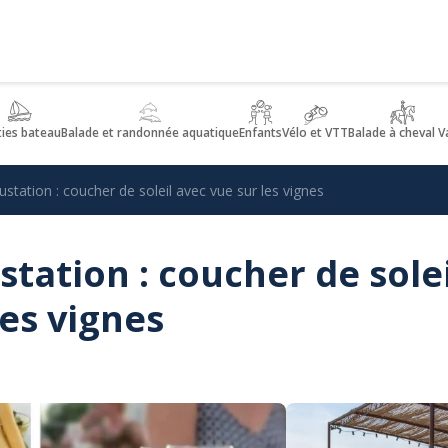
ties bateau
Balade et randonnée aquatique
Enfants
Vélo et VTT
Balade à cheval V
station : coucher de soleil avec vue sur les vignes
tation : coucher de solei
les vignes