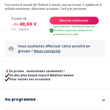
Parcourez le massif de l'Esterel à cheval, vue sur la mer, 5 adultes et 4
enfants maximum, débutants acceptés. Tarif par personne
À partir de
Réserver maintenant
48,00 €
-4%
Service gratuit - Meilleur prix garanti -
PVC :
50,00 €
vos billets reçus dès validation du
prestataire (sous 24h)
Vous souhaitez effectuer cette activité en
groupe ?
Nous contacter
En promo : maintenant seulement !
Un des plus beaux massif Méditerranéen
Pour toutes vos occasions
Au programme
Plongez au cœur du Massif de l’Esterel à cheval