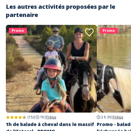
Super balade
Les autres activités proposées par le
Commenté le 22/08/2023
partenaire
C’était super, des chevaux au top, Julie est super gentille et la
dégustation très intéressante aussi. Je recommande très fortement.
Promo
Promo
Lire les avis clients
(15)
|
1h
|
Fréjus
2 h 30
|
Fréjus
1h de balade à cheval dans le massif
Promo - balade