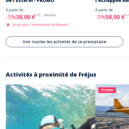
de l'Esterel - PROMO
l'échappée be
À partir de
À partir de
PVC :
40,00 €
PV
-5%
38,00 €
-3%
58,00 €
En promo : maintenant seulement !
Voir toutes les activités de ce prestataire
Activités à proximité de
Fréjus
Promo