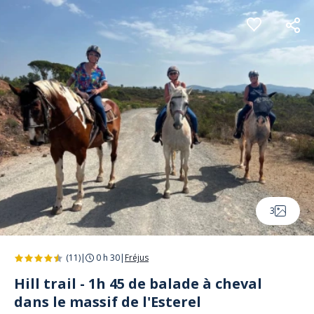
Panneau de gestion des cookies
3
(11)
|
0 h 30
|
Fréjus
Hill trail - 1h 45 de balade à cheval
dans le massif de l'Esterel