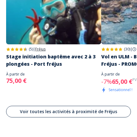
(5)
|
Fréjus
(30)
|
Stage initiation baptême avec 2 à 3
Vol en ULM - B
plongées - Port fréjus
Fréjus - PRO
À partir de
À partir de
75,00 €
PV
-7%
65,00 €
Sensationnel !
Voir toutes les activités à proximité de Fréjus