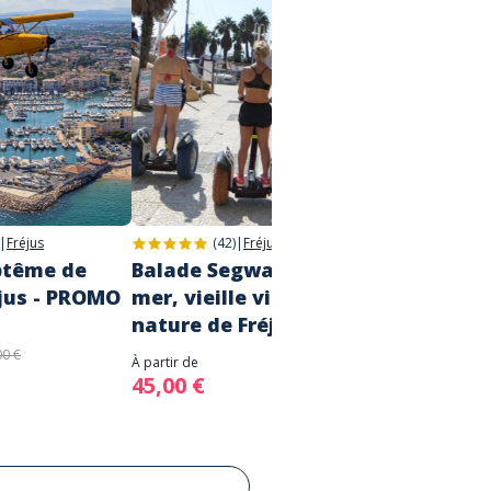
|
Fréjus
(42)
|
Fréjus
ptême de
Balade Segway - Bord de
Sortie
éjus - PROMO
mer, vieille ville et base
La Br
nature de Fréjus
À partir d
60,00
00 €
À partir de
45,00 €
A fair