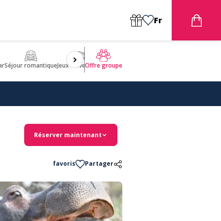
Fr
ar
Séjour romantique
Jeux d'aventures
Bien être
Insolite 🤩
ULM
Offre groupe
Réserver maintenant
favoris
Partager