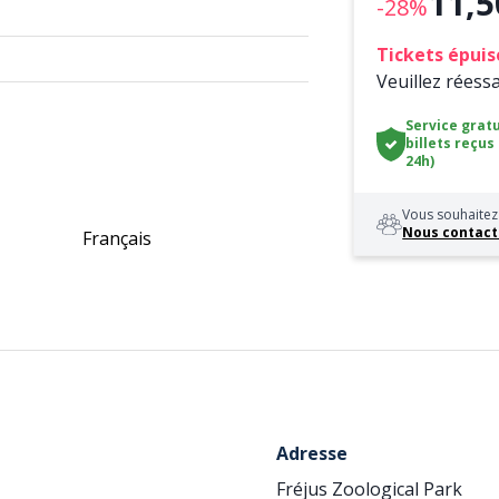
11,5
-28%
Tickets épuis
Veuillez réess
Service gratu
billets reçus
24h)
Vous souhaitez 
Nous contact
Français
Adresse
Fréjus Zoological Park