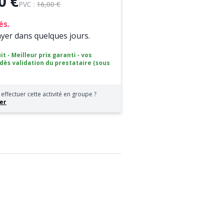
0 €
PVC :
16,00 €
és.
ayer dans quelques jours.
it - Meilleur prix garanti - vos
 dès validation du prestataire (sous
effectuer cette activité en groupe ?
er