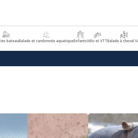
ties bateau
Balade et randonnée aquatique
Enfants
Vélo et VTT
Balade à cheval V