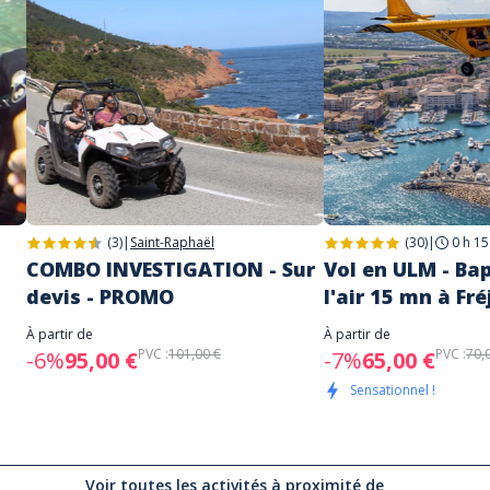
(3)
|
Saint-Raphaël
(30)
|
0 h 15
COMBO INVESTIGATION - Sur
Vol en ULM - Ba
devis - PROMO
l'air 15 mn à Fr
À partir de
À partir de
PVC :
101,00 €
PVC :
70,
-6%
95,00 €
-7%
65,00 €
Sensationnel !
Voir toutes les activités à proximité de