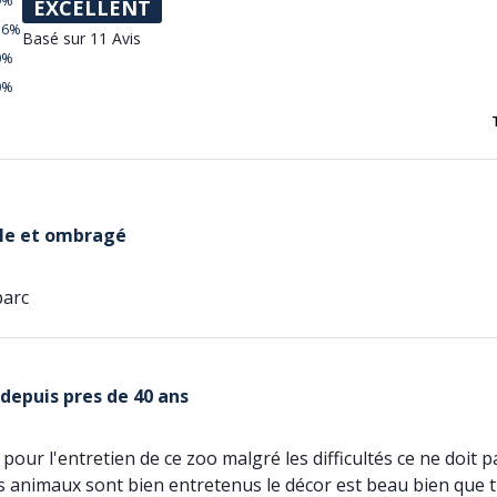
9%
EXCELLENT
36%
Basé sur 11 Avis
0%
0%
ble et ombragé
parc
 depuis pres de 40 ans
our l'entretien de ce zoo malgré les difficultés ce ne doit pa
es animaux sont bien entretenus le décor est beau bien que t