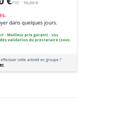
0 €
PVC :
16,00 €
és.
ayer dans quelques jours.
it - Meilleur prix garanti - vos
 dès validation du prestataire (sous
effectuer cette activité en groupe ?
er