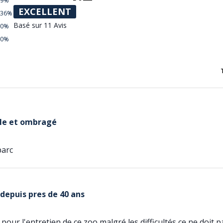
9%
EXCELLENT
36%
Basé sur 11 Avis
0%
0%
ble et ombragé
parc
 depuis pres de 40 ans
our l'entretien de ce zoo malgré les difficultés ce ne doit pa