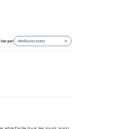
Trier par:
Meilleures notes
s etre facile tous les jours aussi