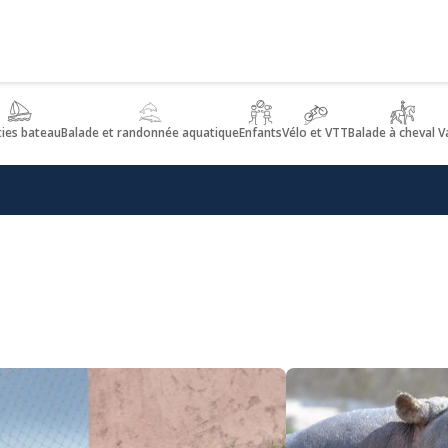
ties bateau
Balade et randonnée aquatique
Enfants
Vélo et VTT
Balade à cheval V