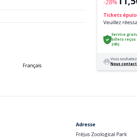
11,5
-28%
Tickets épuis
Veuillez réess
Service gratu
billets reçus
24h)
Vous souhaitez 
Nous contact
Français
Adresse
Fréjus Zoological Park