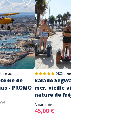
|
Fréjus
(42)
|
Fréjus
ptême de
Balade Segway - Bord de
Sortie
éjus - PROMO
mer, vieille ville et base
La Br
nature de Fréjus
À partir d
60,00
00 €
À partir de
45,00 €
A fair