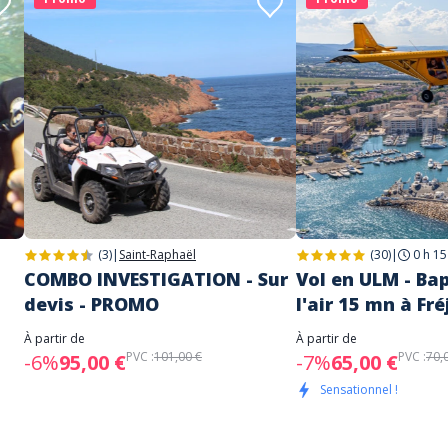
(3)
|
Saint-Raphaël
(30)
|
0 h 15
COMBO INVESTIGATION - Sur
Vol en ULM - Ba
devis - PROMO
l'air 15 mn à Fr
À partir de
À partir de
PVC :
101,00 €
PVC :
70,
-6%
95,00 €
-7%
65,00 €
Sensationnel !