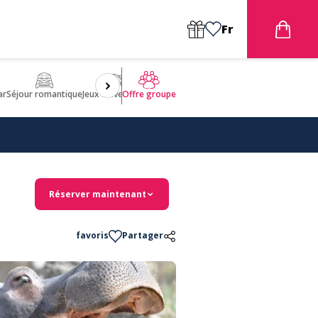
Fr
ar
Séjour romantique
Jeux d'aventures
Bien être
Insolite 🤩
ULM
Offre groupe
Réserver maintenant
favoris
Partager