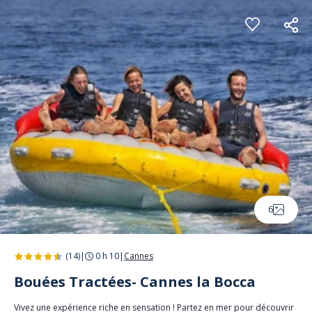
Panneau de gestion des cookies
6
(14)
|
0 h 10
|
Cannes
Bouées Tractées- Cannes la Bocca
Vivez une expérience riche en sensation ! Partez en mer pour découvrir