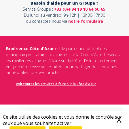
Besoin d'aide pour un Groupe ?
Service Groupe :
+33 (0)4 94 19 10 64 ou 65
Du lundi au vendredi 9h-12h | 13h30-17h30
ou contactez-nous via
notre formulaire
Expérience Côte d'Azur
est le partenaire officiel des
principaux prestataires d'activités sur la Côte d'Azur. Réservez
les meilleures activités à faire sur la Côte d'Azur directement
en ligne et recevez vos e-billets pour partager des souvenirs
inoubliables avec vos proches.
Voir toutes les activités à faire sur la Côte d'Azur
Ce site utilise des cookies et vous donne le contrôle sur
X
M
ceux que vous souhaitez activer
Conditions générales de vente
-
Politique de confidentialité
-