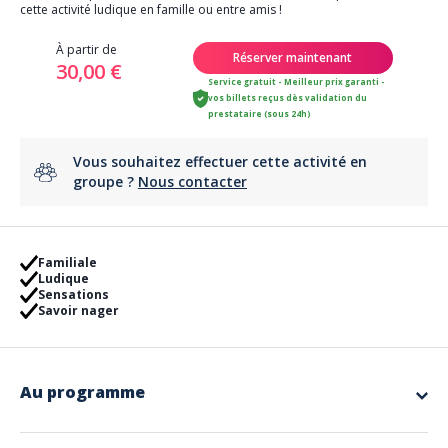
cette activité ludique en famille ou entre amis !
À partir de
Réserver maintenant
30,00 €
Service gratuit - Meilleur prix garanti -
vos billets reçus dès validation du
prestataire (sous 24h)
Vous souhaitez effectuer cette activité en
groupe ?
Nous contacter
Familiale
Ludique
Sensations
Savoir nager
Au programme
Vous pouvez réserver le jour de votre choix, il y a toujours de la
disponibilité!