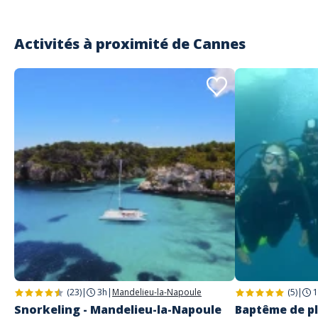
Lire les avis clients
Activités à proximité de
Cannes
(23)
|
3h
|
Mandelieu-la-Napoule
(5)
|
1
Snorkeling - Mandelieu-la-Napoule
Baptême de pl