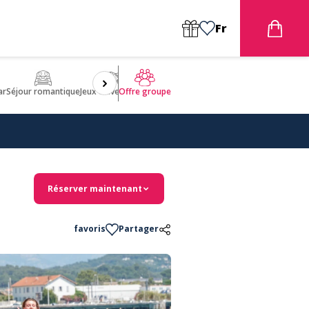
Fr
ar
Séjour romantique
Jeux d'aventures
Bien être
Insolite 🤩
ULM
Offre groupe
Réserver maintenant
favoris
Partager