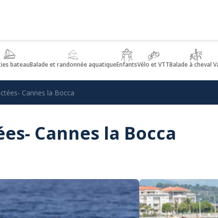
ties bateau
Balade et randonnée aquatique
Enfants
Vélo et VTT
Balade à cheval V
ctées- Cannes la Bocca
es- Cannes la Bocca