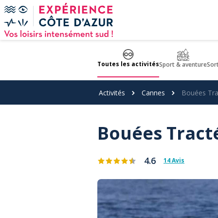
Panneau de gestion des cookies
Toutes les activités
Sport & aventure
Sor
Activités
Cannes
Bouées Tra
Bouées Tracté
4.6
14 Avis