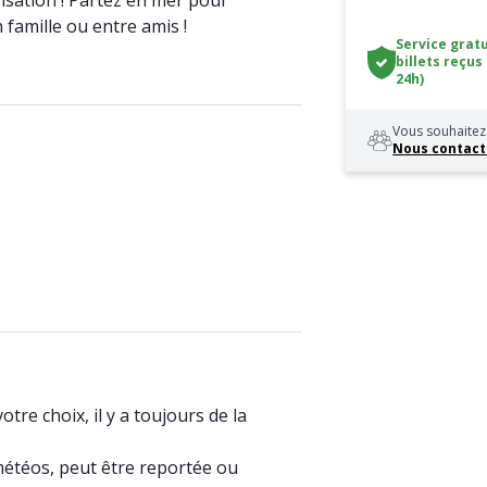
nsation ! Partez en mer pour
n famille ou entre amis !
Service gratu
billets reçus
24h)
Vous souhaitez 
Nous contact
tre choix, il y a toujours de la
météos, peut être reportée ou