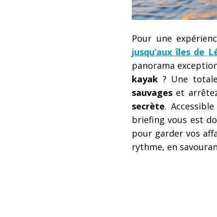
Pour une expérien
jusqu’aux îles de L
panorama exception
kayak
? Une totale
sauvages
et arrête
secrète
. Accessibl
briefing vous est do
pour garder vos aff
rythme, en savourant