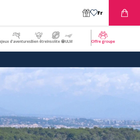
Fr
e
Jeux d'aventures
Bien être
Insolite 🤩
ULM
Offre groupe