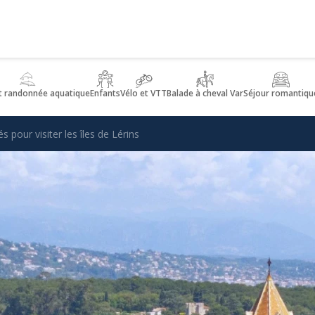
t randonnée aquatique
Enfants
Vélo et VTT
Balade à cheval Var
Séjour romantiqu
s pour visiter les îles de Lérins