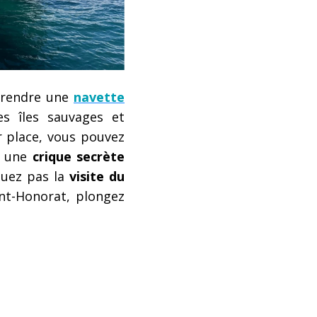
prendre une
navette
s îles sauvages et
r place, vous pouvez
 une
crique secrète
quez pas la
visite du
int-Honorat, plongez