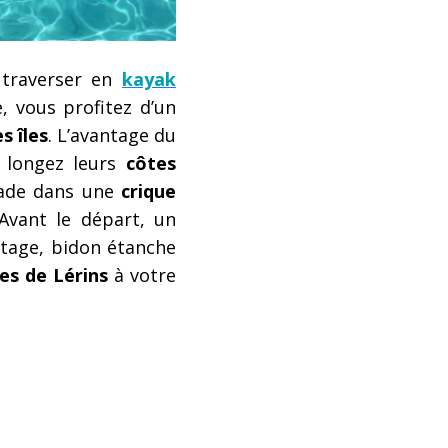
 traverser en
kayak
, vous profitez d’un
s îles
. L’avantage du
, longez leurs
côtes
nade dans une
crique
 Avant le départ, un
vetage, bidon étanche
îles de Lérins
à votre