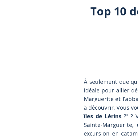
Top 10 de
À seulement quelq
idéale pour allier d
Marguerite et l’abba
à découvrir. Vous v
îles de Lérins
?" ? 
Sainte-Marguerite,
excursion en catama