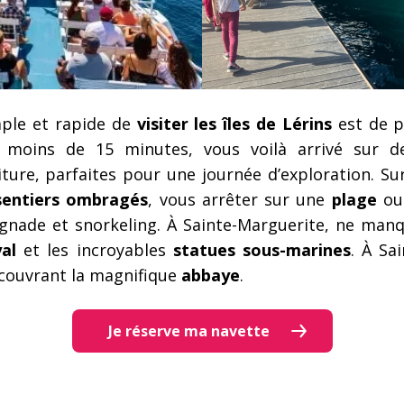
mple et rapide de
visiter les îles de Lérins
est de 
 moins de 15 minutes, vous voilà arrivé sur de
iture, parfaites pour une journée d’exploration. Su
sentiers ombragés
, vous arrêter sur une
plage
ou
gnade et snorkeling. À Sainte-Marguerite, ne man
al
et les incroyables
statues sous-marines
. À Sa
écouvrant la magnifique
abbaye
.
Je réserve ma navette