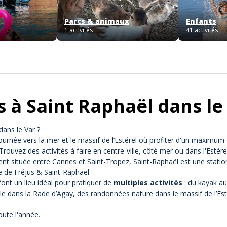
Parcs & animaux
Enfants
1 activités
41 activités
s à Saint Raphaël dans le
dans le Var ?
ournée vers la mer et le massif de l’Estérel où profiter d'un maximum d
rouvez des activités à faire en centre-ville, côté mer ou dans l'Estérel
nt située entre Cannes et Saint-Tropez, Saint-Raphaël est une statio
e de Fréjus & Saint-Raphaël
.
font un lieu idéal pour pratiquer de
multiples activités
: du
kayak aut
e dans la Rade d’Agay
, des
randonnées nature dans le massif de l’Est
toute l'année.