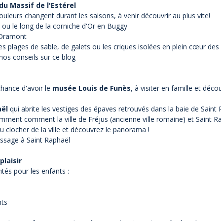
du Massif de l'Estérel
ouleurs changent durant les saisons, à venir découvrir au plus vite!
ou le long de la corniche d'Or
en Buggy
Dramont
s plages de sable, de galets ou les criques isolées en plein cœur des 
c nos conseils sur ce blog
chance d'avoir le
musée Louis de Funès
, à visiter en famille et déc
aël
qui abrite les vestiges des épaves retrouvés dans la baie de Saint
nt comment la ville de Fréjus (ancienne ville romaine) et Saint Ra
 clocher de la ville et découvrez le panorama !
passage à Saint Raphaël
plaisir
tés pour les enfants :
nts