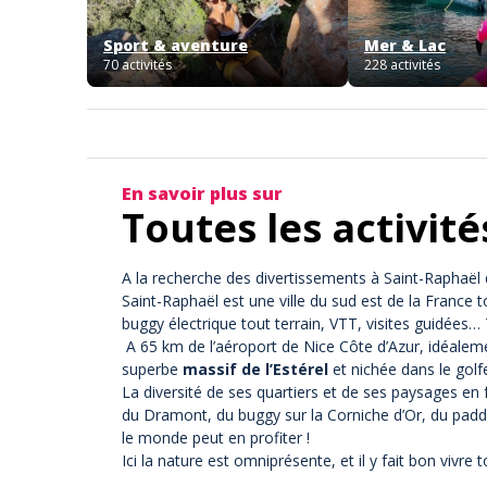
Sport & aventure
Mer & Lac
70 activités
228 activités
En savoir plus sur
Toutes les activité
A la recherche des divertissements à Saint-Raphaël 
Saint-Raphaël est une ville du sud est de la France t
buggy électrique tout terrain, VTT, visites guidées… T
A 65 km de l’aéroport de Nice Côte d’Azur, idéaleme
superbe
massif de l’Estérel
et nichée dans le
golf
La diversité de ses quartiers et de ses paysages en 
du Dramont, du
buggy sur la Corniche d’Or
, du
paddl
le monde peut en profiter !
Ici la nature est omniprésente, et il y fait bon vivre 