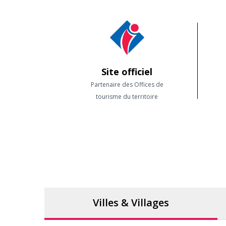
✅ Paiement sécurisé & annulation flexible
✅ Service client à votre écoute
✅ Activités testées par nos équipes
✅ Promotions et bons plans réguliers exclus
Site officiel
Partenaire des Offices de
tourisme du territoire
Villes & Villages