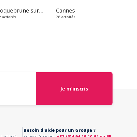
Roquebrune sur Argens
Cannes
 activités
26 activités
Je m'inscris
Besoin d'aide pour un Groupe ?
surtaxé)
Service Groupe :
+33 (0)4 94 19 10 64 ou 65