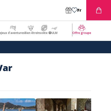
Fr
e
Jeux d'aventures
Bien être
Insolite 🤩
ULM
Offre groupe
Var