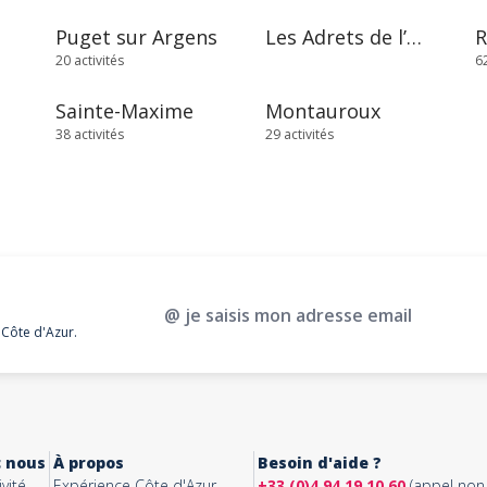
Puget sur Argens
Les Adrets de l’Estérel
20 activités
62
Sainte-Maxime
Montauroux
38 activités
29 activités
@ je saisis mon adresse email
 Côte d'Azur.
c nous
À propos
Besoin d'aide ?
vité
Expérience Côte d'Azur
+33 (0)4 94 19 10 60
(appel non 