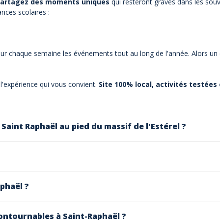
artagez des moments uniques
qui resteront gravés dans les sou
ances scolaires :
our
chaque semaine les événements
tout au long de l'année. Alors un c
 l'expérience qui vous convient.
Site 100% local, activités testée
 Saint Raphaël au pied du massif de l'Estérel ?
Dramont et la pointe de la Baumette, est une des pépites de 
mme comptoir d’échange par les romains.
C’est aujourd’hui un
ituée au bord de la méditerranée, limitrophe à Fréjus, elle 
lages de sable fin, bordées de restaurants et de bars, où vo
phaël ?
oute l'année avec la douceur de l'hiver et la chaleur estivale,
térel, vous pourrez découvrir le sommet du Rastel et ses roc
 découvrir Saint Raphaël :
contournables à Saint-Raphaël ?
'est ici