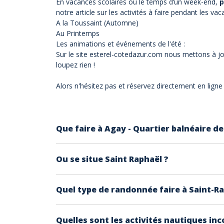
En vacances scolaires ou le temps d’un week-end,
p
notre article sur les activités à faire pendant les vac
A la Toussaint (Automne)
Au Printemps
Les animations et événements de l'été :
Sur le site
esterel-cotedazur.com
nous mettons à j
loupez rien !
Alors n'hésitez pas et réservez directement en ligne
Que faire à Agay - Quartier balnéaire de
Ce quartier de Saint Raphaël, situé entre le 
Ou se situe Saint Raphaël ?
Sa rade fermée était utilisée à l’époque co
de l’Estérel1
.
Saint Raphaël est une commune de l'Est Var s
À Agay, vous pourrez profiter de ses trois p
Quel type de randonnée faire à Saint-Ra
Tropez.
du kayak.
Avec son climat azuréen, il y fait bon vivre t
Agay est la porte d'entrée du massif de l'Es
Vous pouvez partir par plusieurs moyen pour
aux alentours
Quelles sont les activités nautiques in
panorama à couper le souffle.
A pied :
toutes les suggestions de balades c