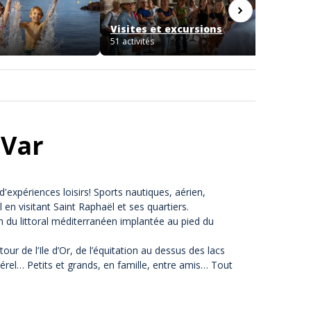
Visites et excursions
Bien ê
51 activités
50 activi
 Var
'expériences loisirs! Sports nautiques, aérien,
 en visitant Saint Raphaël et ses quartiers.
n du littoral méditerranéen implantée au pied du
our de l’Ile d’Or
, de l’équitation au dessus des lacs
érel
… Petits et grands,
en famille
, entre amis… Tout