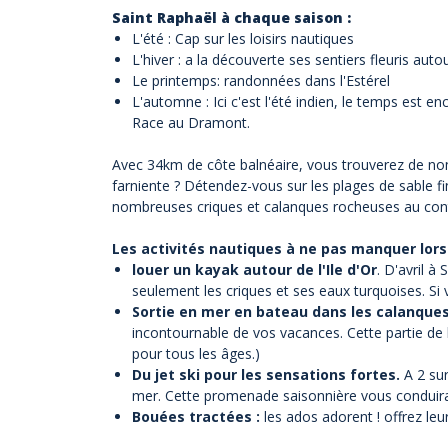
Saint Raphaël à chaque saison :
L'été : Cap sur les loisirs nautiques
L'hiver : a la découverte ses sentiers fleuris au
Le printemps: randonnées dans l'Estérel
L'automne : Ici c'est l'été indien, le temps est
Race au Dramont.
Avec 34km de côte balnéaire, vous trouverez de 
farniente ? Détendez-vous sur les plages de sable fi
nombreuses
criques et calanques rocheuses
au cont
Les activités nautiques à ne pas manquer lors
louer un kayak autour de l'Ile d'Or
. D'avril 
seulement les criques et ses eaux turquoises. Si
Sortie en mer en bateau dans les calanques 
incontournable de vos vacances. Cette partie de 
pour tous les âges.)
Du jet ski pour les sensations fortes.
A 2 sur
mer. Cette promenade saisonnière vous conduira d
Bouées tractées :
les ados adorent ! offrez leu