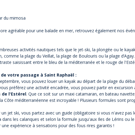
tour du mimosa
 encore agréable pour une balade en mer, retrouvez également nos évén
nombreuses
activités nautiques
tels que le jet-ski, la plongée ou le kay
n, comme la plage du Veillat, la plage de Boulouris ou la plage d’Agay.
raste saisissant entre le bleu de la méditerranée et le rouge de l'Esté
 de votre passage à Saint Raphaël :
à Septembre, vous pouvez louer un kayak au départ de la plage du dé
 vous préférez une activité encadrée, vous pouvez partir en excursion 
de l'Estérel
.
Que ce soit sur
un maxi catamaran
, en bateau navette,
la Côte méditerranéenne est incroyable ! Plusieurs formules sont pro
 un jet ski, vous partez avec un guide (obligatoire si vous n'avez pas 
ans les calanques et selon la formule jusqu'aux Iles de Lérins ou le 
r une expérience à sensations pour des fous rires garantis !