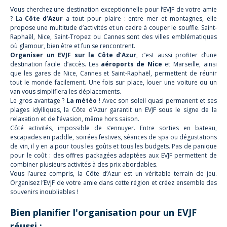
Vous cherchez une destination exceptionnelle pour l’EVJF de votre amie
? La
Côte d’Azur
a tout pour plaire : entre mer et montagnes, elle
propose une multitude d’activités et un cadre à couper le souffle. Saint-
Raphaël, Nice, Saint-Tropez ou Cannes sont des villes emblématiques
où glamour, bien être et fun se rencontrent.
Organiser un EVJF sur la Côte d’Azur
, c’est aussi profiter d’une
destination facile d’accès. Les
aéroports de Nice
et Marseille, ainsi
que les gares de Nice, Cannes et Saint-Raphaël, permettent de réunir
tout le monde facilement. Une fois sur place, louer une voiture ou un
van vous simplifiera les déplacements.
Le gros avantage ?
La météo
! Avec son soleil quasi permanent et ses
plages idylliques, la Côte d’Azur garantit un EVJF sous le signe de la
relaxation et de l’évasion, même hors saison.
Côté activités, impossible de s’ennuyer. Entre sorties en bateau,
escapades en paddle, soirées festives, séances de spa ou dégustations
de vin, il y en a pour tous les goûts et tous les budgets. Pas de panique
pour le coût : des offres packagées adaptées aux EVJF permettent de
combiner plusieurs activités à des prix abordables.
Vous l’aurez compris, la Côte d’Azur est un véritable terrain de jeu.
Organisez l’EVJF de votre amie dans cette région et créez ensemble des
souvenirs inoubliables !
Bien planifier l'organisation pour un EVJF
réussi :