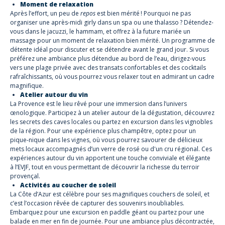
Moment de relaxation
Après l’effort, un peu de
repos
est bien mérité ! Pourquoi ne pas
organiser une après-midi girly dans un spa ou une thalasso ? Détendez-
vous dans le jacuzzi, le hammam, et offrez à la future mariée un
massage pour un moment de relaxation bien mérité. Un programme de
détente idéal pour discuter et se détendre avant le grand jour. Si vous
préférez une ambiance plus détendue au bord de l’eau, dirigez-vous
vers une plage privée avec des transats confortables et des cocktails
rafraîchissants, où vous pourrez vous relaxer tout en admirant un cadre
magnifique.
Atelier autour du vin
La Provence est le lieu rêvé pour une immersion dans l’univers
œnologique. Participez à un atelier autour de la dégustation, découvrez
les secrets des caves locales ou partez en excursion dans les vignobles
de la région. Pour une expérience plus champêtre, optez pour un
pique-nique dans les vignes, où vous pourrez savourer de délicieux
mets locaux accompagnés d’un verre de rosé ou d'un cru régional. Ces
expériences autour du vin apportent une touche conviviale et élégante
à l’EVJF, tout en vous permettant de découvrir la richesse du terroir
provençal.
Activités au coucher de soleil
La Côte d’Azur est célèbre pour ses magnifiques couchers de soleil, et
c’est l’occasion rêvée de capturer des souvenirs inoubliables.
Embarquez pour une excursion en paddle géant ou partez pour une
balade en mer en fin de journée. Pour une ambiance plus décontractée,