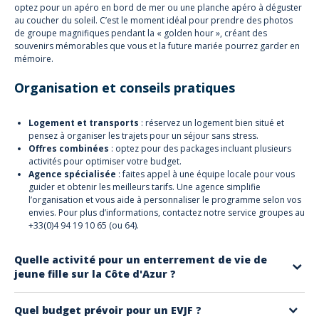
optez pour un apéro en bord de mer ou une planche apéro à déguster
au coucher du soleil. C’est le moment idéal pour prendre des photos
de groupe magnifiques pendant la « golden hour », créant des
souvenirs mémorables que vous et la future mariée pourrez garder en
mémoire.
Organisation et conseils pratiques
Logement et transports
: réservez un logement bien situé et
pensez à organiser les trajets pour un séjour sans stress.
Offres combinées
: optez pour des packages incluant plusieurs
activités pour optimiser votre budget.
Agence spécialisée
: faites appel à une équipe locale pour vous
guider et obtenir les meilleurs tarifs. Une agence simplifie
l’organisation et vous aide à personnaliser le programme selon vos
envies. Pour plus d’informations, contactez notre service groupes au
+33(0)4 94 19 10 65 (ou 64).
Quelle activité pour un enterrement de vie de
jeune fille sur la Côte d'Azur ?
Profitez de nos conseils et services 100% gratuit pour vous suggérer et
Quel budget prévoir pour un EVJF ?
organiser l'EVG ou EVJF parfait pour la ou le futur marié !