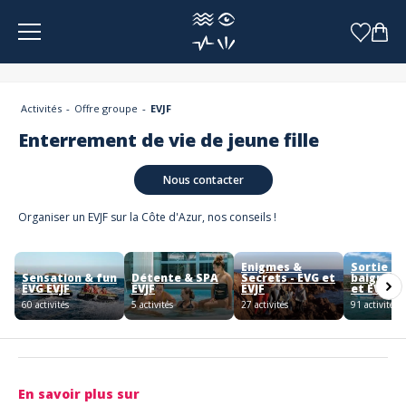
Panneau de gestion des cookies
Activités
Offre groupe
EVJF
Enterrement de vie de jeune fille
Nous contacter
Organiser un EVJF sur la Côte d'Azur, nos conseils !
Enigmes &
Sortie e
Sensation & fun
Détente & SPA
Secrets - EVG et
baignade
EVG EVJF
EVJF
EVJF
et EVJF
60 activités
5 activités
27 activités
91 activités
En savoir plus sur