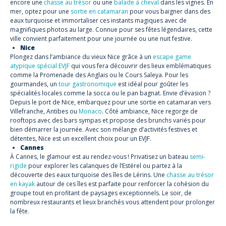
encore une
chasse au trésor
ou une
balade à cheval
dans les vignes. En
mer, optez pour une
sortie en catamaran
pour vous baigner dans des
eaux turquoise et immortaliser ces instants magiques avec de
magnifiques photos au large. Connue pour ses fêtes légendaires, cette
ville convient parfaitement pour une journée ou une nuit festive.
Nice
Plongez dans l’ambiance du vieux Nice grâce à un
escape game
atypique spécial EVJF
qui vous fera découvrir des lieux emblématiques
comme la Promenade des Anglais ou le Cours Saleya. Pour les
gourmandes, un
tour gastronomique
est idéal pour goûter les
spécialités locales comme la socca ou le pan bagnat. Envie d’évasion ?
Depuis le port de Nice, embarquez pour une sortie en catamaran vers
Villefranche, Antibes ou
Monaco
. Côté ambiance, Nice regorge de
rooftops avec des bars sympas et propose des brunchs variés pour
bien démarrer la journée. Avec son mélange d’activités festives et
détentes, Nice est un excellent choix pour un EVJF.
Cannes
À Cannes, le glamour est au rendez-vous ! Privatisez un bateau
semi-
rigide
pour explorer les calanques de l’Estérel ou partez à la
découverte des eaux turquoise des îles de Lérins. Une
chasse au trésor
en kayak
autour de ces îles est parfaite pour renforcer la cohésion du
groupe tout en profitant de paysages exceptionnels. Le soir, de
nombreux restaurants et lieux branchés vous attendent pour prolonger
la fête.