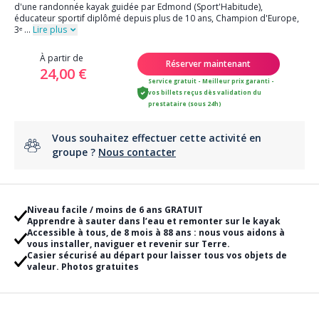
d'une randonnée kayak guidée par Edmond (Sport'Habitude),
éducateur sportif diplômé depuis plus de 10 ans, Champion d'Europe,
3ᵉ
...
Lire plus
À partir de
Réserver maintenant
24,00 €
Service gratuit - Meilleur prix garanti -
vos billets reçus dès validation du
prestataire (sous 24h)
Vous souhaitez effectuer cette activité en
groupe ?
Nous contacter
Niveau facile / moins de 6 ans GRATUIT
Apprendre à sauter dans l’eau et remonter sur le kayak
Accessible à tous, de 8 mois à 88 ans : nous vous aidons à
vous installer, naviguer et revenir sur Terre.
Casier sécurisé au départ pour laisser tous vos objets de
valeur. Photos gratuites