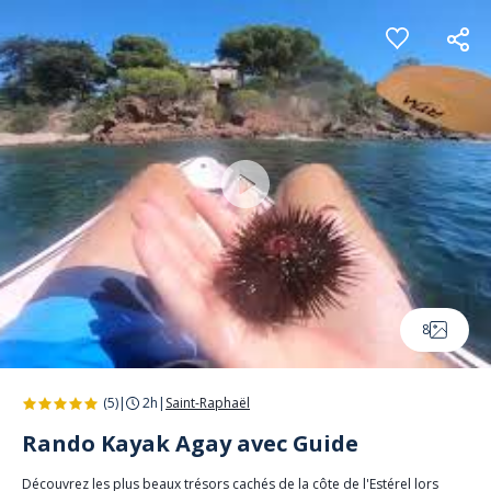
Panneau de gestion des cookies
8
(5)
|
2h
|
Saint-Raphaël
Rando Kayak Agay avec Guide
Découvrez les plus beaux trésors cachés de la côte de l'Estérel lors