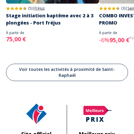
(5)
|
Fréjus
(3)
|
Sai
Stage initiation baptême avec 2 à 3
COMBO INVEST
plongées - Port fréjus
PROMO
À partir de
À partir de
75,00 €
PV
-6%
95,00 €
Voir toutes les activités à proximité de Saint-
Raphaël