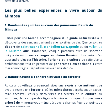
cette fleur d’hiver.
Les plus belles expériences à vivre autour du
Mimosa
1. Randonnées guidées au cœur des panoramas fleuris du
Mimosa
Partez pour une
balade accompagnée d’un guide naturaliste
à la
découverte des sentiers parfumés et ensoleillés du Var. Que ce soit
au
départ
de
Saint-Raphaël
,
Mandelieu-La-Napoule
ou du
Vallon de
la Gaillarde
aux Issambres
, chaque parcours offre un spectacle
unique de
mimosas sauvages en pleine floraison
. L’occasion d’en
apprendre plus sur
l’histoire, l’origine et la culture
de cette plante
emblématique tout en profitant de
panoramas exceptionnels
entre
mer et montagne. Départs variés – à partir de 17 €.
2. Balade nature à Tanneron et visite de forcerie
Au cœur du
village provençal
, vivez une
expérience authentique
avec la visite d’une
forcerie
, où les
mimosistes
perpétuent un savoir-
faire ancestral. Vous y découvrirez les secrets de la
culture du
mimosa
, de la coupe des tiges à la mise en bouquet. Un
parcours
arboré de mimosa
vous mènera à travers champs fleuris et points de
vue panoramiques.