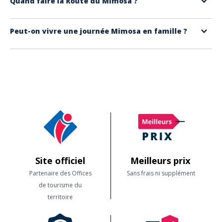
Quand faire la Route du Mimosa ?
provençal, corso fleuri, distribution de bouquets.
Mandelieu-La Napoule
: Fête du Mimosa,
du 12 au 16 février
–
Cette célèbre
Route
est particulièrement agréable entre
mi-janvier et
corsos diurnes et nocturnes, parades, ambiance festive.
Peut-on vivre une journée Mimosa en famille ?
fin février
, quand les collines sont couvertes de jaune et que les
fêtes
Saint-Raphaël
: Fête du Mimosa,
samedi 15 et dimanche 16
provençales battent leur plein
.
mars
– défilés de chars, troupes de danseurs et musiciens.
Absolument. Nos parcours et séjours sont pensés pour la
famille
:
randos faciles, excursions en VTT électrique, excursions en minibus et
ateliers de parfumerie adaptés aux petits comme aux plus grands. En
une journée, vous profitez des
senteurs
du mimosa, découvrez son
origine
et sa
culture
locale, et repartez avec des souvenirs jaunes et
parfumés ; une expérience idéale pour toute la famille.
Site officiel
Meilleurs prix
Partenaire des Offices
Sans frais ni supplément
de tourisme du
territoire