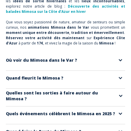
les
idées de sortie hivernales
et les
lieux incontournables
,
explorez notre article de blog :
Découverte des activités et
balades Mimosa sur la Côte d’Azur en hiver
Que vous soyez passionné de nature, amateur de senteurs ou simple
curieux, nos
animations Mimosa dans le Var
vous promettent un
moment unique entre découverte, tradition et émerveillement
.
Réservez votre activité dès maintenant
sur
Expérience Côte
d’Azur
à partir de
17€
, et vivez la magie de la saison du
Mimosa
!
Où voir du Mimosa dans le Var ?
Les plus beaux sites se trouvent autour du
massif de l'Estérel
, du
Quand fleurit le Mimosa ?
vallon de la Gaillard
e
aux
Issambres
, et sur les
hauteurs de
Fréjus
. Plus généralement vous pouvez admirer la
floraison du
Cela dépend des années mais la
floraison du Mimosa
s’étend
Quelles sont les sorties à faire autour du
Mimosa sauvage
de Bormes-Les-Mimosas à Grasse.
Mimosa ?
généralement
de janvier à mars
, selon les conditions météo.
Certaines variétés précoces commencent à fleurir
dès décembre
sur
Randonnées, excursions, balades en vélo,
ateliers de parfumerie à
le littoral.
Quels événements célèbrent le Mimosa en 2025 ?
Grasse
,
visites de forceries
, ou encore
séjours itinérants
:
chaque sortie permet de
profiter de ce territoire arboré
selon vos
Tanneron
: Fête du Mimosa,
dimanche 26 janvier
– marché
envies.