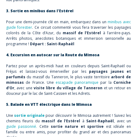
3. Sortie en minibus dans l'Estérel
Pour une demi-journée
clé en main, embarquez dans un
minibus avec
guide forestier
. Ce circuit commenté vous fera traverser les paysages
colorés de la Côte d’Azur, du
massif de l’Estérel
à l’arrière-pays.
Arrêts photos, anecdotes botaniques et immersion sensorielle au
programme !
Départ : Saint-Raphaël
4. Excursion en autocar sur la Route du Mimosa
Partez pour un après-midi haut en couleurs depuis Saint-Raphaël ou
Fréjus et laissez-vous émerveiller par les
paysages jaunes et
parfumés
du massif du Tanneron, le plus vaste territoire
arboré de
mimosas
de France. Une
escapade panoramique
par la
Corniche
d’Or
, avec une
visite libre du village de Tanneron
et un retour en
douceur par le lac de Saint-Cassien et les Adrets.
5. Balade en VTT électrique dans le Mimosa
Une
sortie originale
pour découvrir le Mimosa autrement ! Suivez les
chemins fleuris du
massif de l'Estérel
à
Saint-Raphaël
, avec un
guide passionné
.
Cette
sortie nature et sportive
est idéale en
famille ou entre amis, pour profiter du grand air et des panoramas