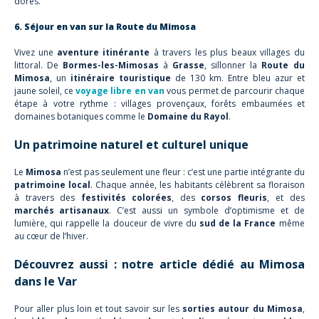
dorés.
6. Séjour en van sur la Route du Mimosa
Vivez une
aventure itinérante
à travers les plus beaux villages du
littoral. De
Bormes-les-Mimosas
à
Grasse
, sillonner la
Route du
Mimosa
, un
itinéraire touristique
de 130 km. Entre bleu azur et
jaune soleil, ce
voyage libre en van
vous permet de parcourir chaque
étape à votre rythme : villages provençaux, forêts embaumées et
domaines botaniques comme le
Domaine du Rayol
.
Un patrimoine naturel et culturel unique
Le
Mimosa
n’est pas seulement une fleur : c’est une partie intégrante du
patrimoine local
. Chaque année, les habitants célèbrent sa floraison
à travers des
festivités colorées
, des
corsos fleuris
, et des
marchés artisanaux
. C’est aussi un symbole d’optimisme et de
lumière, qui rappelle la douceur de vivre du
sud de la France
même
au cœur de l’hiver.
Découvrez aussi : notre article dédié au Mimosa
dans le Var
Pour aller plus loin et tout savoir sur les
sorties autour du Mimosa
,