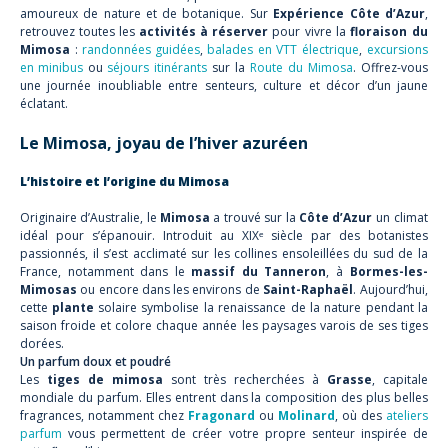
amoureux de nature et de botanique. Sur
Expérience Côte d’Azur
,
retrouvez toutes les
activités à réserver
pour vivre la
floraison du
Mimosa
:
randonnées guidées
,
balades en VTT électrique
,
excursions
en minibus
ou
séjours itinérants
sur la
Route du Mimosa
. Offrez-vous
une journée inoubliable entre senteurs, culture et décor d’un jaune
éclatant.
Le Mimosa, joyau de l’hiver azuréen
L’histoire et l’origine du Mimosa
Originaire d’Australie, le
Mimosa
a trouvé sur la
Côte d’Azur
un climat
idéal pour s’épanouir. Introduit au XIXᵉ siècle par des botanistes
passionnés, il s’est acclimaté sur les collines ensoleillées du sud de la
France, notamment dans le
massif du Tanneron
, à
Bormes-les-
Mimosas
ou encore dans les environs de
Saint-Raphaël
. Aujourd’hui,
cette
plante
solaire symbolise la renaissance de la nature pendant la
saison froide et colore chaque année les paysages varois de ses tiges
dorées.
Un parfum doux et poudré
Les
tiges de mimosa
sont très recherchées à
Grasse
, capitale
mondiale du parfum. Elles entrent dans la composition des plus belles
fragrances, notamment chez
Fragonard
ou
Molinard
, où des
ateliers
parfum
vous permettent de créer votre propre senteur inspirée de