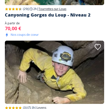
(29)
|
2h
|
Tourrettes-sur-Loup
Canyoning Gorges du Loup - Niveau 2
À partir de
70,00 €
Nos coups de coeur
(3)
|
3h
|
Levens