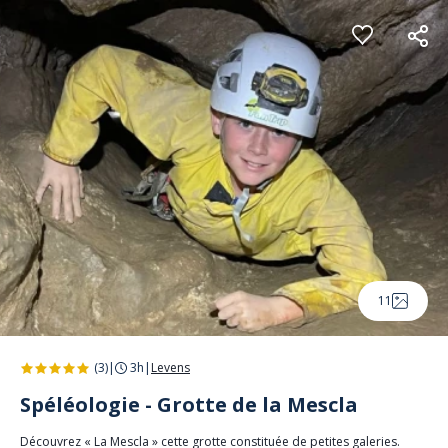
Panneau de gestion des cookies
11
(3)
|
3h
|
Levens
Spéléologie - Grotte de la Mescla
Découvrez « La Mescla » cette grotte constituée de petites galeries.