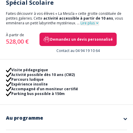
Spécial Scolaire
Faites découvrir à vos élèves « La Mescla » cette grotte constituée de
petites galeries. Cette
activité accessible à partir de 10 ans
, vous
emmènera un petit labyrinthe mystérieux.
...
Lire plus
À partir de
Demandez un devis personnalisé
528,00 €
Contact au 04 94 19 10 64
Visite pédagogique
Activité possible dès 10 ans (CM2)
Parcours ludique
Expérience insolite
Accompagné d'un moniteur certifié
Parking bus possible à 150m
Au programme
Plongez vos élèves dans cette aventure, explorez les caves souterraines
et partez à la découverte d’un univers minéral, aquatique et biologique