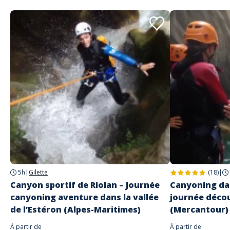
5h
|
Gilette
(18)
|
Canyon sportif de Riolan – Journée
Canyoning dan
canyoning aventure dans la vallée
journée décou
de l’Estéron (Alpes-Maritimes)
(Mercantour)
À partir de
À partir de