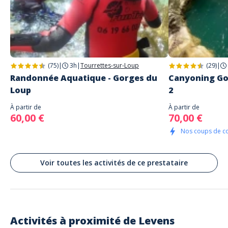
FUN TRIP
Avenue Porte des Alpes
Levens
(75)
|
3h
|
Tourrettes-sur-Loup
(29)
|
Randonnée Aquatique - Gorges du
Canyoning Go
Loup
2
À partir de
À partir de
60,00 €
70,00 €
Nos coups de c
Voir toutes les activités de ce prestataire
Activités à proximité de
Levens