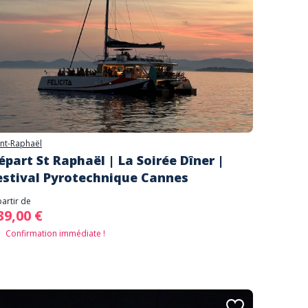
int-Raphaël
épart St Raphaël | La Soirée Dîner |
estival Pyrotechnique Cannes
partir de
39,00 €
Confirmation immédiate !