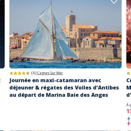
(3)
|
Cagnes Sur Mer
t
Journée en maxi-catamaran avec
C
déjeuner & régates des Voiles d’Antibes
M
au départ de Marina Baie des Anges
d
À 
1