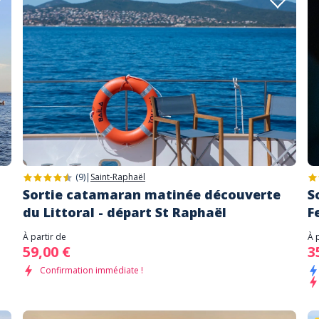
(9)
|
Saint-Raphaël
Sortie catamaran matinée découverte
S
du Littoral - départ St Raphaël
F
À partir de
À 
59,00 €
3
Confirmation immédiate !