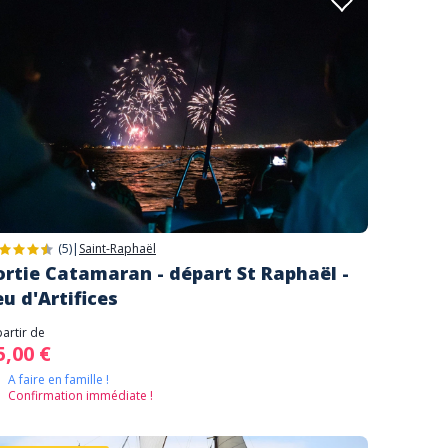
(5)
|
Saint-Raphaël
ortie Catamaran - départ St Raphaël -
eu d'Artifices
partir de
5,00 €
A faire en famille !
Confirmation immédiate !