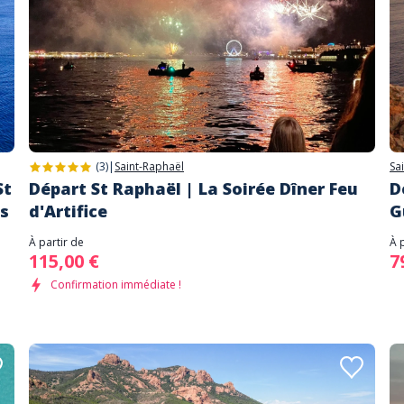
(3)
|
Saint-Raphaël
Sa
St
Départ St Raphaël | La Soirée Dîner Feu
D
es
d'Artifice
G
À partir de
À 
115,00 €
7
Confirmation immédiate !