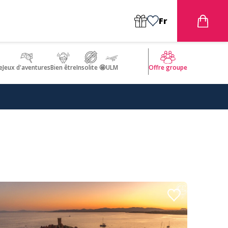
Fr
e
Jeux d'aventures
Bien être
Insolite 🤩
ULM
Offre groupe