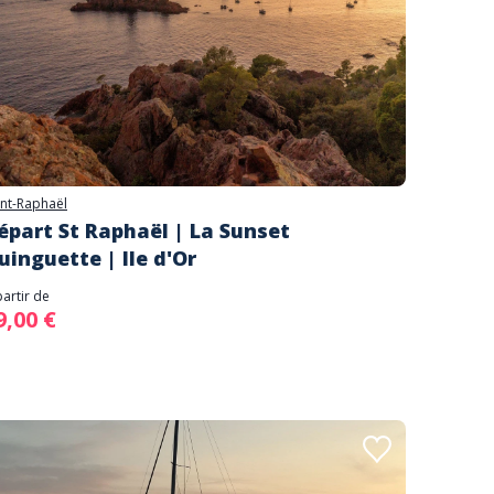
int-Raphaël
épart St Raphaël | La Sunset
uinguette | Ile d'Or
partir de
9,00 €