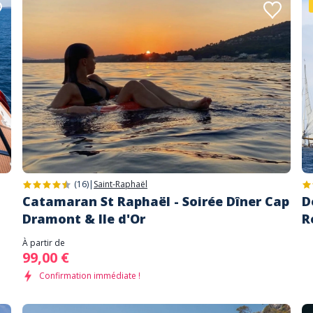
(16)
|
Saint-Raphaël
Catamaran St Raphaël - Soirée Dîner Cap
D
Dramont & Ile d'Or
R
À partir de
99,00 €
Confirmation immédiate !