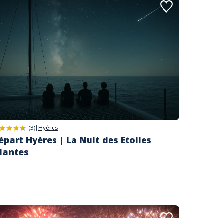
(3)
|
Hyères
épart Hyères | La Nuit des Etoiles
ilantes