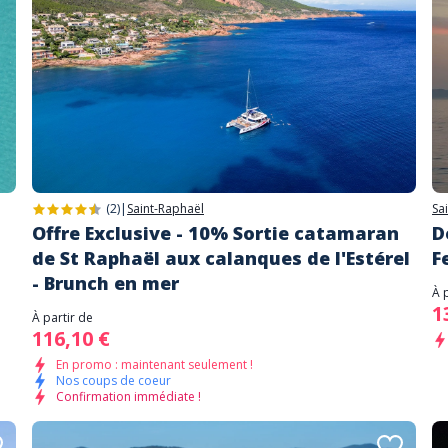
(2)
|
Saint-Raphaël
Sa
n
Offre Exclusive - 10% Sortie catamaran
D
de St Raphaël aux calanques de l'Estérel
F
- Brunch en mer
À 
1
À partir de
116,10 €
En promo : maintenant seulement !
Nos coups de coeur
Confirmation immédiate !