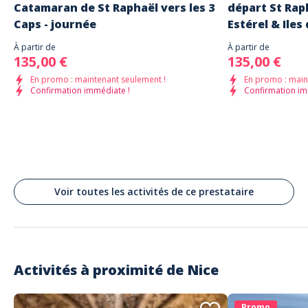
Catamaran de St Raphaël vers les 3
départ St Raph
Tarifs :
Caps - journée
Estérel & Iles
Adulte : 69,00 €
Ado (12 à 17 ans) : 58,00 €
Enfant (4 à 11 ans) : 48,00 €
À partir de
À partir de
Bébé (0 à 3 ans) : 10,00 €
135,00 €
135,00 €
Groupe (10 personnes et +) : 10% de remise immédiate
En promo : maintenant seulement !
En promo : main
Confirmation immédiate !
Confirmation im
Voir toutes les activités de ce prestataire
Activités à proximité de
Nice
Promo