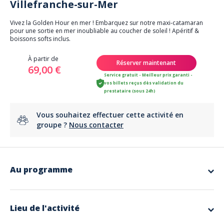
Villefranche-sur-Mer
Vivez la Golden Hour en mer ! Embarquez sur notre maxi-catamaran
pour une sortie en mer inoubliable au coucher de soleil ! Apéritif &
boissons softs inclus.
À partir de
Réserver maintenant
69,00 €
Service gratuit - Meilleur prix garanti -
vos billets reçus dès validation du
prestataire (sous 24h)
Vous souhaitez effectuer cette activité en
groupe ?
Nous contacter
Au programme
Profitez d’un moment unique au coucher du soleil sur la mer.
Embarquez au départ du port de Nice pour une croisière inoubliable à
bord d’un maxi-catamaran. Admirez les couleurs chaudes du coucher
Lieu de l'activité
de soleil se refléter sur la Méditerranée tandis que le catamaran jette
l’ancre dans la baie préservée de Villefranche-sur-Mer. Profitez d’un
apéritif convivial, explorez les eaux en paddle et laissez-vous envoûter