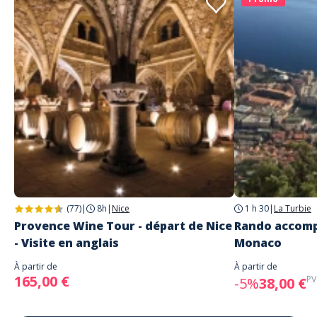
(77)
|
8h
|
Nice
1 h 30
|
La Turbie
Provence Wine Tour - départ de Nice
Rando accomp
- Visite en anglais
Monaco
À partir de
À partir de
165,00 €
PV
-5%
38,00 €