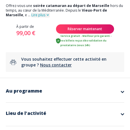
Offrez-vous une
soirée catamaran au départ de Marseille
hors du
temps, au cœur de la Méditerranée. Depuis le
Vieux-Port de
Marseille
, e
...
Lire plus
À partir de
Réserver maintenant
99,00 €
Service gratuit - Meilleur prix garanti -
vos billets reçus dès validation du
prestataire (sous 24h)
Vous souhaitez effectuer cette activité en
groupe ?
Nous contacter
Au programme
Embarquement au port historique de Marseille
Dès
19h20
, rendez-vous au
port de Marseille
, sur le quai
d’embarquement du
Vieux-Port
. L’équipage vous accueille à bord du
Lieu de l'activité
maxi catamaran Samba
, un bateau à Marseille parfaitement adapté
à la navigation côtière et aux sorties en mer conviviales.
Présentation du skipper, de l’équipe à bord, du programme, des
consignes de sécurité et des conditions de navigation en mer