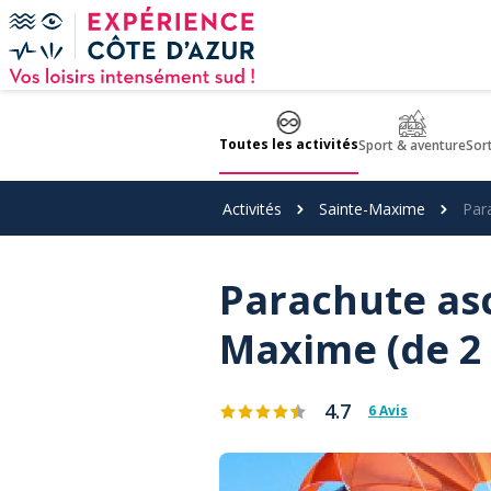
Panneau de gestion des cookies
Toutes les activités
Sport & aventure
Sor
Activités
Sainte-Maxime
Par
Parachute asc
Maxime (de 2 
4.7
6 Avis