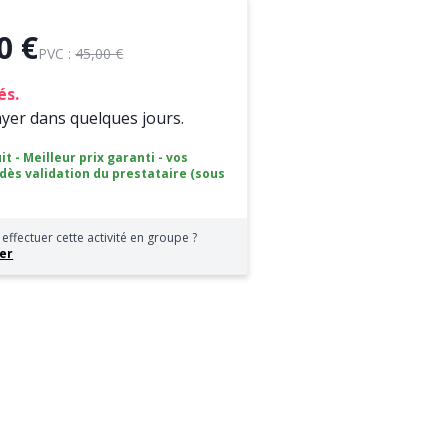
0 €
PVC :
45,00 €
és.
ayer dans quelques jours.
it - Meilleur prix garanti - vos
 dès validation du prestataire (sous
effectuer cette activité en groupe ?
er