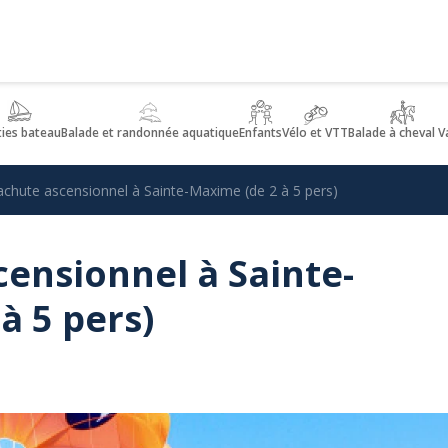
ties bateau
Balade et randonnée aquatique
Enfants
Vélo et VTT
Balade à cheval V
achute ascensionnel à Sainte-Maxime (de 2 à 5 pers)
ensionnel à Sainte-
à 5 pers)