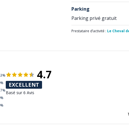
Parking
Parking privé gratuit
Prestataire d’activité :
Le Cheval d
4.7
83%
0%
EXCELLENT
17%
Basé sur 6 Avis
0%
0%