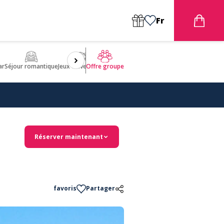
Fr
ar
Séjour romantique
Jeux d'aventures
Bien être
Insolite 🤩
ULM
Offre groupe
Réserver maintenant
favoris
Partager