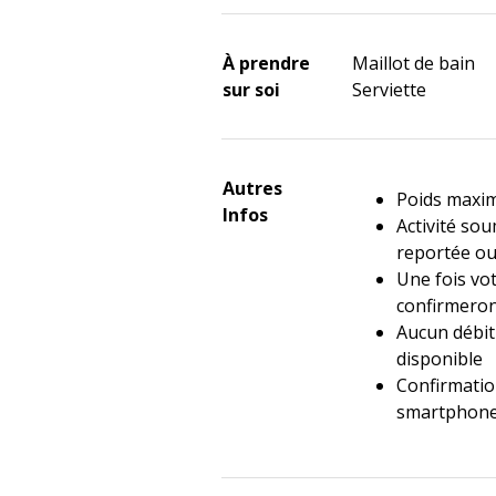
À prendre
Maillot de bain
sur soi
Serviette
Autres
Poids maxim
Infos
Activité so
reportée o
Une fois vo
confirmeron
Aucun débit 
disponible
Confirmatio
smartphone